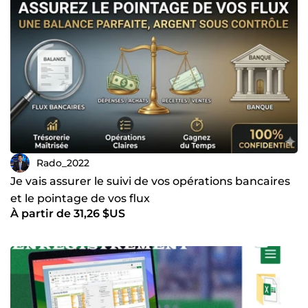
subventions, en veillant à leur conformité et à leur
optimisation. Mon objectif ? Vous aider à sécuriser vos
finances et maximiser vos opportunités. Faites appel à un
expert rigoureux et pragmatique pour une gestion
financière sereine et efficace ! 💬 WhatsApp: +261 34 83 872
16. ✉️ Email : radoramananjohary@gmail.com
Rado_2022
Je vais assurer le suivi de vos opérations bancaires
et le pointage de vos flux
À partir de 31,26 $US