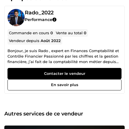
Rado_2022
Performance
Commande en cours
0
Vente au total
0
Vendeur depuis
Août 2022
Bonjour, je suis Rado , expert en Finances Comptabilité et
Contrôle Financier Passionné par les chiffres et la gestion
financière, j’ai fait de la comptabilité mon métier depuis
plus de 10 ans. Après plus d’une décennie en tant que
salarié, j’ai choisi de me lancer en tant que micro-
Contacter le vendeur
entrepreneur pour mettre mon expertise au service des
entreprises et associations. Mon parcours m’a permis
En savoir plus
d’acquérir une solide expérience sur le terrain. Diplômé
d’une grande école en Finance et Comptabilité, j’ai
démarré ma carrière comme Assistant Comptable dans
une entreprise de communication. Au fil des années, j’ai
évolué à travers plusieurs postes clés : Comptable,
Autres services de ce vendeur
Contrôleur interne, puis Vérificateur Comptable.
Aujourd’hui, j’accompagne mes clients dans la vérification
budgétaire et comptable de leurs financements et