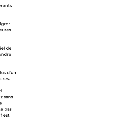
érents
igrer
leures
iel de
pondre
lus d'un
ires.
d
ez sans
e
te pas
f est