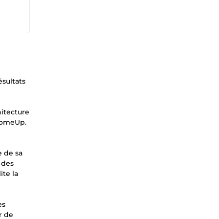
ésultats
hitecture
 ComeUp.
e de sa
 des
ite la
es
r de