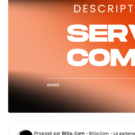
Proposé par
BiGo_Com
•
BiGo.Com – Le partenai