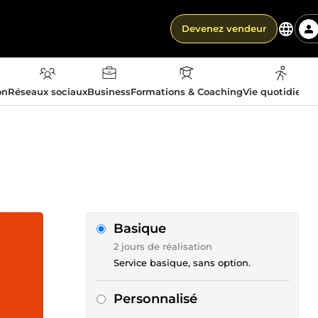
Devenez vendeur
on
Réseaux sociaux
Business
Formations & Coaching
Vie quotidienn
Basique
2 jours de réalisation
Service basique, sans option.
Personnalisé