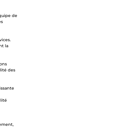
équipe de
es
vices.
nt la
ions
lité des
issante
lité
e
pement,