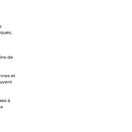
s
iques,
e
oins de
annes et
euvent
ses à
la