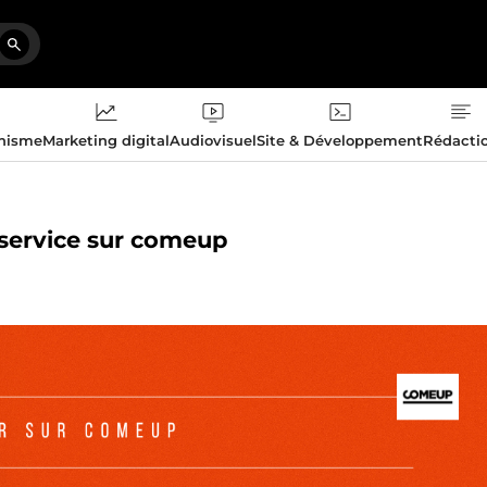
phisme
Marketing digital
Audiovisuel
Site & Développement
Rédacti
e service sur comeup