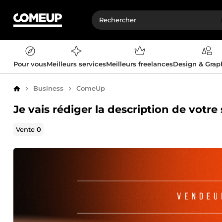
Pour vous
Meilleurs services
Meilleurs freelances
Design & Gra
Business
ComeUp
Accueil
Je vais rédiger la description de votr
Vente
0