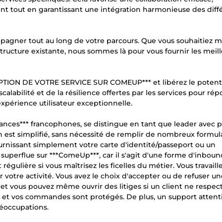
 tout en garantissant une intégration harmonieuse des diff
mpagner tout au long de votre parcours. Que vous souhaitiez m
structure existante, nous sommes là pour vous fournir les meil
PTION DE VOTRE SERVICE SUR COMEUP*** et libérez le potent
a scalabilité et de la résilience offertes par les services pour ré
xpérience utilisateur exceptionnelle.
lances*** francophones, se distingue en tant que leader avec p
on est simplifié, sans nécessité de remplir de nombreux formula
urnissant simplement votre carte d'identité/passeport ou un
superflue sur ***ComeUp***, car il s'agit d'une forme d'inboun
égulière si vous maîtrisez les ficelles du métier. Vous travaill
r votre activité. Vous avez le choix d'accepter ou de refuser un
, et vous pouvez même ouvrir des litiges si un client ne respec
ds et vos commandes sont protégés. De plus, un support attenti
éoccupations.