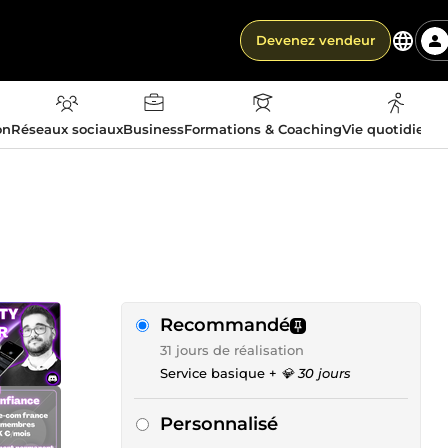
Devenez vendeur
on
Réseaux sociaux
Business
Formations & Coaching
Vie quotidienn
Recommandé
31 jours de réalisation
Service basique +
💎 30 jours
Personnalisé