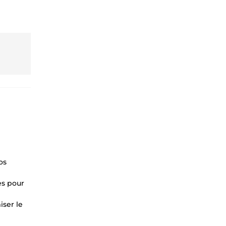
os
es pour
iser le