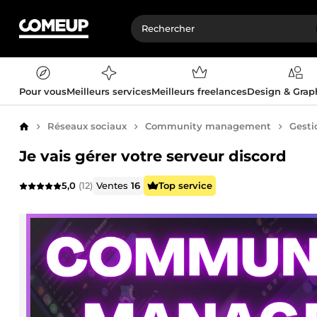
Pour vous
Meilleurs services
Meilleurs freelances
Design & Gra
Réseaux sociaux
Community management
Gesti
Accueil
Je vais gérer votre serveur discord
5,0
(12)
Ventes
16
Top service