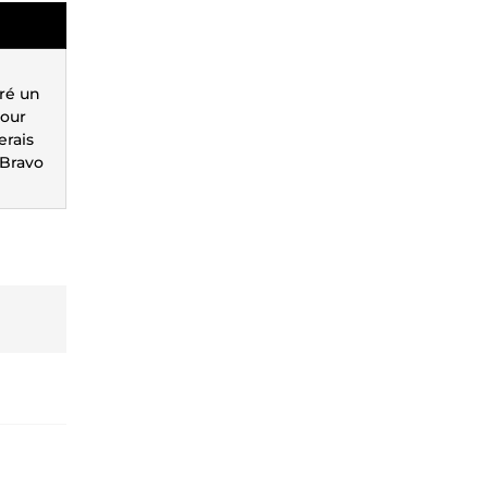
vré un
pour
erais
 Bravo