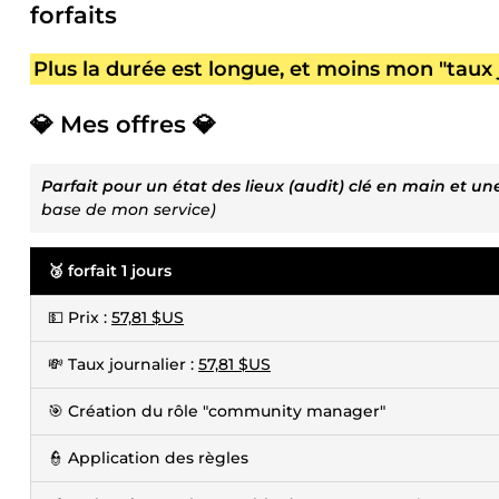
forfaits
Plus la durée est longue, et moins mon "taux j
💎 Mes offres 💎
Parfait pour un état des lieux (audit) clé en main et 
base de mon service)
🥉 forfait 1 jours
💵 Prix :
57,81 $US
💸 Taux journalier :
57,81 $US
🎯 Création du rôle "community manager"
👮 Application des règles