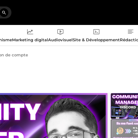
phisme
Marketing digital
Audiovisuel
Site & Développement
Rédacti
on de compte