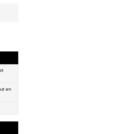
et
out en