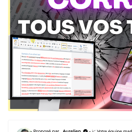
Proposé par
_Aurelien_
•
📈 Votre équipe mar