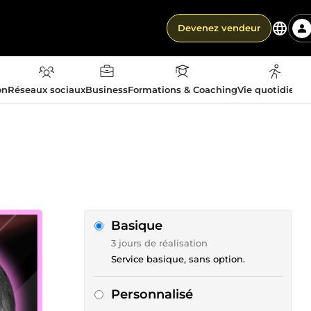
Devenez vendeur
on
Réseaux sociaux
Business
Formations & Coaching
Vie quotidienn
Basique
3 jours de réalisation
Service basique, sans option.
Personnalisé