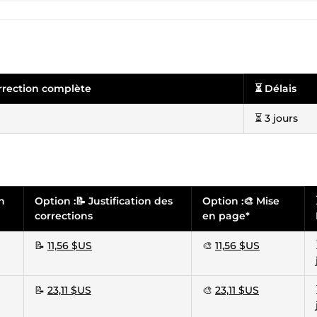
orrection complète
⏳ Délais
⏳ 3 jours
n
Option :📝 Justification des
Option :🎨 Mise
corrections
en page*
📝
11,56 $US
🎨
11,56 $US
📝
23,11 $US
🎨
23,11 $US