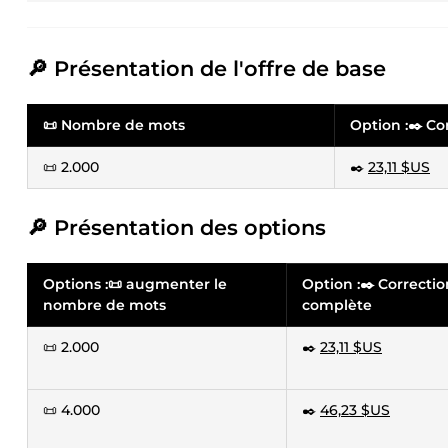
🔎 Présentation de l'offre de base
📜 Nombre de mots
Option :✒️ C
📜 2.000
✒️
23,11 $US
🔎 Présentation des options
Options :📜 augmenter le
Option :✒️ Correctio
nombre de mots
complète
📜 2.000
✒️
23,11 $US
📜 4.000
✒️
46,23 $US