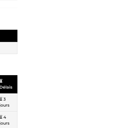
⏳
Délais
⏳ 3
jours
⏳ 4
jours