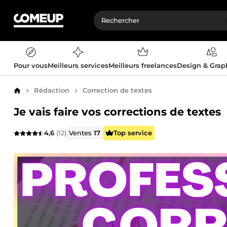
Pour vous
Meilleurs services
Meilleurs freelances
Design & Gra
Rédaction
Correction de textes
Accueil
Je vais faire vos corrections de textes
4,6
(12)
Ventes
17
Top service