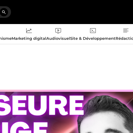
phisme
Marketing digital
Audiovisuel
Site & Développement
Rédacti