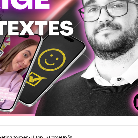
keting tout-en-1 | Top 13 ComeUp 🚀