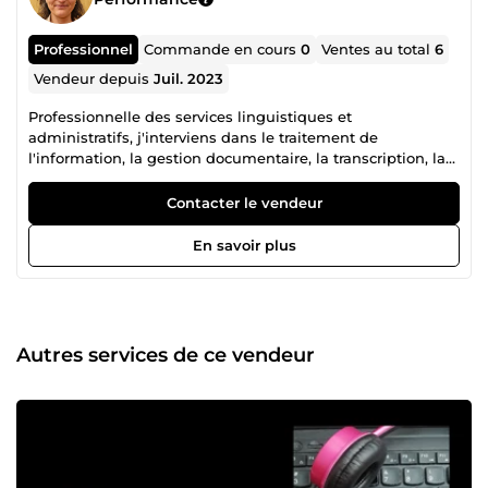
Professionnel
Commande en cours
0
Ventes au total
6
Vendeur depuis
Juil. 2023
Professionnelle des services linguistiques et
administratifs, j'interviens dans le traitement de
l'information, la gestion documentaire, la transcription, la
traduction français-polonais et l'organisation de données.
Habituée à travailler avec des documents, tableaux et
Contacter le vendeur
bases d'informations complexes, je privilégie la rigueur, la
confidentialité et la qualité du travail rendu.
En savoir plus
Autres services de ce vendeur