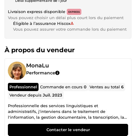
Délai supplémentaire de 1 jour
Livraison express disponible
EXPRESS
Vous pouvez choisir un délai plus court lors du paiement
Éligible à l’assurance Hiscox
Vous pouvez assurer votre commande lors du paiement
À propos du vendeur
MonaLu
Performance
Professionnel
Commande en cours
0
Ventes au total
6
Vendeur depuis
Juil. 2023
Professionnelle des services linguistiques et
administratifs, j'interviens dans le traitement de
l'information, la gestion documentaire, la transcription, la
traduction français-polonais et l'organisation de données.
Habituée à travailler avec des documents, tableaux et
Contacter le vendeur
bases d'informations complexes, je privilégie la rigueur, la