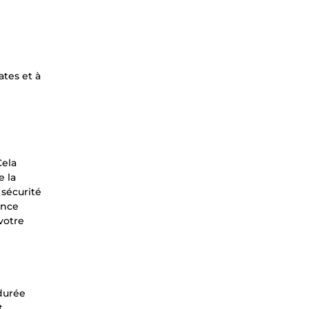
ates et à
Cela
e la
 sécurité
ance
votre
durée
t