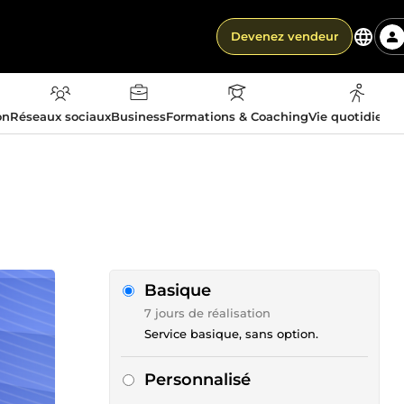
Devenez vendeur
on
Réseaux sociaux
Business
Formations & Coaching
Vie quotidienn
Basique
7 jours de réalisation
Service basique, sans option.
Personnalisé