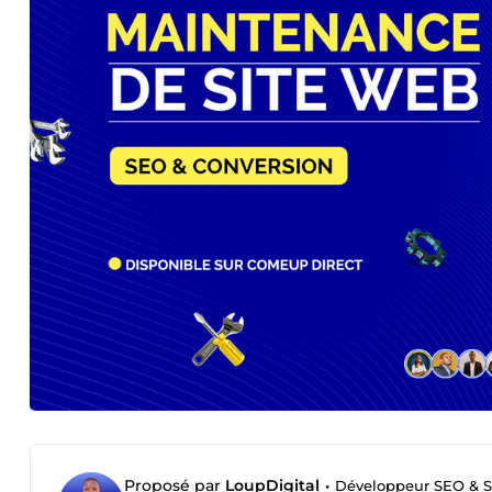
Proposé par
LoupDigital
•
Développeur SEO & St