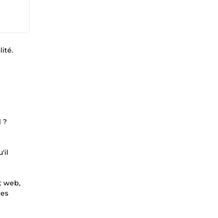
ité.
 ?
'il
t web,
ces