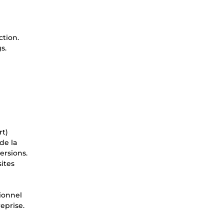
ction.
s.
rt)
de la
ersions.
ites
sionnel
eprise.