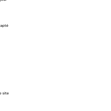
dapté
 site