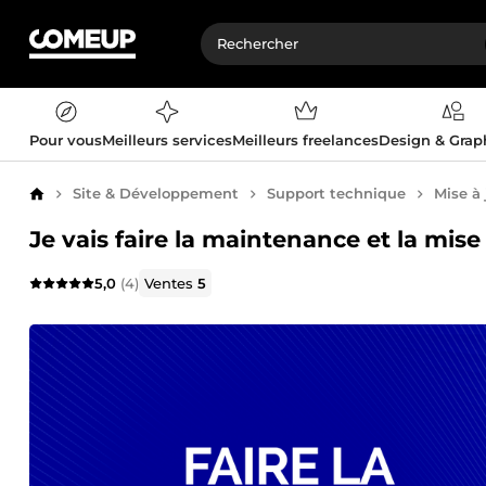
Pour vous
Meilleurs services
Meilleurs freelances
Design & Gra
Site & Développement
Support technique
Mise à 
Accueil
Je vais faire la maintenance et la mise
5,0
(4)
Ventes
5