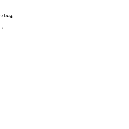
de bug,
du