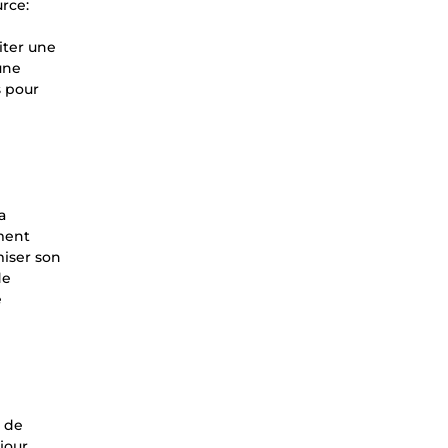
rce:
iter une
une
s pour
a
ment
miser son
de
e
n de
jour