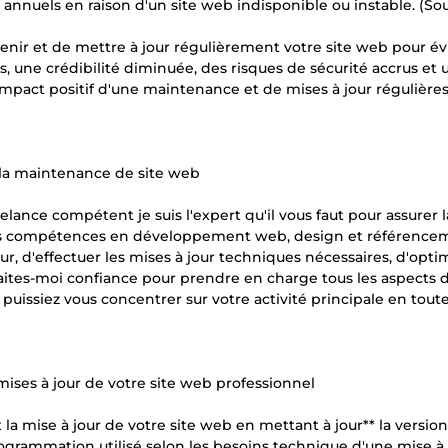
nnuels en raison d'un site web indisponible ou instable. (Sou
tenir et de mettre à jour régulièrement votre site web pour év
, une crédibilité diminuée, des risques de sécurité accrus et 
impact positif d'une maintenance et de mises à jour régulière
r la maintenance de site web
nce compétent je suis l'expert qu'il vous faut pour assurer l
 mes compétences en développement web, design et référence
ur, d'effectuer les mises à jour techniques nécessaires, d'opti
ites-moi confiance pour prendre en charge tous les aspects 
 puissiez vous concentrer sur votre activité principale en tout
ises à jour de votre site web professionnel
et la mise à jour de votre site web en mettant à jour** la versio
grammation utilisé selon les besoins technique d'une mise à 