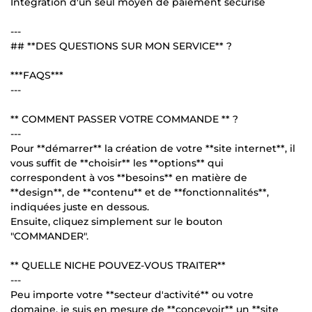
Intégration d'un seul moyen de paiement sécurisé
---
## **DES QUESTIONS SUR MON SERVICE** ?
***FAQS***
---
** COMMENT PASSER VOTRE COMMANDE ** ?
---
Pour **démarrer** la création de votre **site internet**, il
vous suffit de **choisir** les **options** qui
correspondent à vos **besoins** en matière de
**design**, de **contenu** et de **fonctionnalités**,
indiquées juste en dessous.
Ensuite, cliquez simplement sur le bouton
"COMMANDER".
** QUELLE NICHE POUVEZ-VOUS TRAITER**
---
Peu importe votre **secteur d'activité** ou votre
domaine, je suis en mesure de **concevoir** un **site