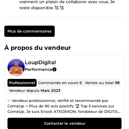
vraiment un plaisir de collaborer avec vous. Je
reste disponible 🥰 🥰
Plus de commentaires
À propos du vendeur
LoupDigital
Performance
Professionnel
Commande en cours
0
Ventes au total
98
Vendeur depuis
Mars 2023
✅ Vendeur professionnel, vérifié et recommandé par
ComeUp ⭐ Plus de 90 avis positifs. 🏆 Top 5 services sur
ComeUp. Je suis Enock ATEDEKON, fondateur de DIGITAL
SANS DOULEUR™ ; Développeur SEO++ &amp; Analyste
marketing professionnel ayant +5 années d'expérience
Contacter le vendeur
dans la Création et le Référencement de Sites Web. Un