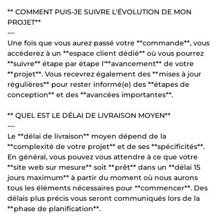
** COMMENT PUIS-JE SUIVRE L'ÉVOLUTION DE MON
PROJET**
---
Une fois que vous aurez passé votre **commande**, vous
accéderez à un **espace client dédié** où vous pourrez
**suivre** étape par étape l'**avancement** de votre
**projet**. Vous recevrez également des **mises à jour
régulières** pour rester informé(e) des **étapes de
conception** et des **avancées importantes**.
** QUEL EST LE DÉLAI DE LIVRAISON MOYEN**
---
Le **délai de livraison** moyen dépend de la
**complexité de votre projet** et de ses **spécificités**.
En général, vous pouvez vous attendre à ce que votre
**site web sur mesure** soit **prêt** dans un **délai 15
jours maximum** à partir du moment où nous aurons
tous les éléments nécessaires pour **commencer**. Des
délais plus précis vous seront communiqués lors de la
**phase de planification**.