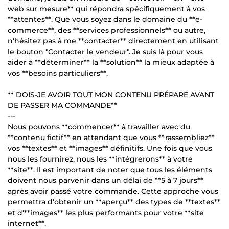
web sur mesure** qui répondra spécifiquement à vos
**attentes**. Que vous soyez dans le domaine du **e-
commerce**, des **services professionnels** ou autre,
n'hésitez pas à me **contacter** directement en utilisant
le bouton "Contacter le vendeur". Je suis là pour vous
aider à **déterminer** la **solution** la mieux adaptée à
vos **besoins particuliers**.
** DOIS-JE AVOIR TOUT MON CONTENU PRÉPARÉ AVANT
DE PASSER MA COMMANDE**
---
Nous pouvons **commencer** à travailler avec du
**contenu fictif** en attendant que vous **rassembliez**
vos **textes** et **images** définitifs. Une fois que vous
nous les fournirez, nous les **intégrerons** à votre
**site**. Il est important de noter que tous les éléments
doivent nous parvenir dans un délai de **5 à 7 jours**
après avoir passé votre commande. Cette approche vous
permettra d'obtenir un **aperçu** des types de **textes**
et d'**images** les plus performants pour votre **site
internet**.