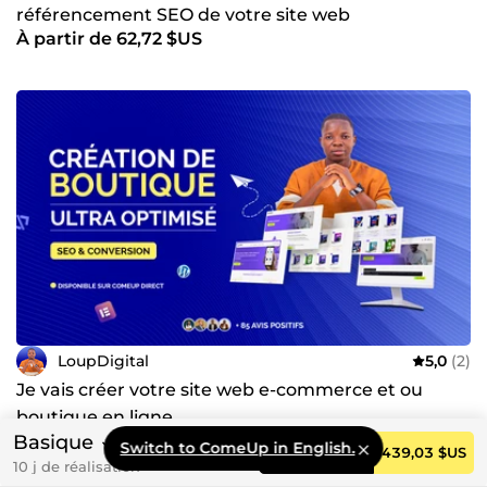
référencement SEO de votre site web
À partir de 62,72 $US
LoupDigital
5,0
(2)
Je vais créer votre site web e-commerce et ou
boutique en ligne
Basique
À partir de 1 248,11 $US
Switch to ComeUp in English.
Commander
439,03 $US
10 j de réalisation