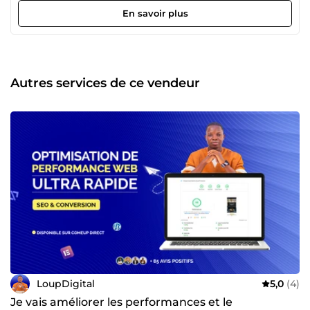
bon site web est rapide par nature. Un mauvais site est
En savoir plus
optimisé par panique Sur ComeUp, je déploie mes
compétences pour lutter contre un mal trop répandu : ces
solutions digitales posées au hasard, qui font perdre du
temps, de l’argent et de l’espoir à ceux qui veulent
vraiment avancer. ◉ Ma mission avec DIGITAL SANS
Autres services de ce vendeur
DOULEUR™ est claire : vous accompagner avec des
solutions utiles, taillées sur-mesure pour votre projet, afin
de bâtir un système digital puissant qui booste votre
visibilité sur le web et transforme enfin votre business en
machine. Pas de solutions standard, pas de blabla inutile :
juste ce qu’il faut, au bon moment, pour faire grandir ton
business sans migraine. ◉ Efficacité et actions sans
douleur sont mes maîtres-mots, car ma mission, c’est de
t’éviter de souffrir dans ton parcours digital. Je reste à
votre écoute pour répondre à vos questions ou discuter de
votre projet. 🏅 Le Loup Alpha → Hurle, Chasse &amp;
Domine avec la meute !
LoupDigital
5,0
(4)
Je vais améliorer les performances et le