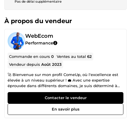
Pas de délai supplémentaire
À propos du vendeur
WebEcom
Performance
Commande en cours
0
Ventes au total
62
Vendeur depuis
Août 2023
🚀 Bienvenue sur mon profil ComeUp, où l'excellence est
élevée à un niveau supérieur ! 💼 Avec une expertise
éprouvée dans différents domaines, je suis déterminé à
vous aider à surpasser vos concurrents et à dominer votre
marché en ligne. Des boutiques en ligne élégantes et
Contacter le vendeur
convaincantes, des sites web réactifs et optimisés, des
stratégies de référencement intelligemment conçues et
En savoir plus
des campagnes de réseaux sociaux percutantes - voilà les
outils que je mets à votre disposition pour propulser votre
entreprise vers le succès. 📈 Mon approche se fonde sur
une compréhension profonde de vos besoins spécifiques