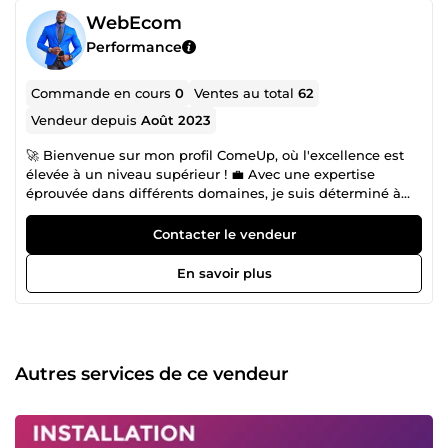
WebEcom
Performance
Commande en cours
0
Ventes au total
62
Vendeur depuis
Août 2023
🚀 Bienvenue sur mon profil ComeUp, où l'excellence est
élevée à un niveau supérieur ! 💼 Avec une expertise
éprouvée dans différents domaines, je suis déterminé à
vous aider à surpasser vos concurrents et à dominer votre
marché en ligne. Des boutiques en ligne élégantes et
Contacter le vendeur
convaincantes, des sites web réactifs et optimisés, des
stratégies de référencement intelligemment conçues et
En savoir plus
des campagnes de réseaux sociaux percutantes - voilà les
outils que je mets à votre disposition pour propulser votre
entreprise vers le succès. 📈 Mon approche se fonde sur
une compréhension profonde de vos besoins spécifiques
et des attentes de votre audience cible. Chaque étape de
Autres services de ce vendeur
notre collaboration est guidée par des analyses pointues et
une connaissance approfondie des tendances du marché.
En choisissant mes services, vous optez pour une réelle
valeur ajoutée et des résultats concrets qui se traduiront