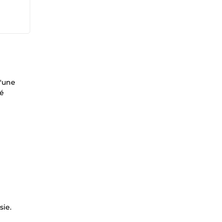
d'une
té
sie.