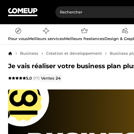
Pour vous
Meilleurs services
Meilleurs freelances
Design & Gra
Business
Création et développement
Business pl
Accueil
Je vais réaliser votre business plan p
5,0
(17)
Ventes
24