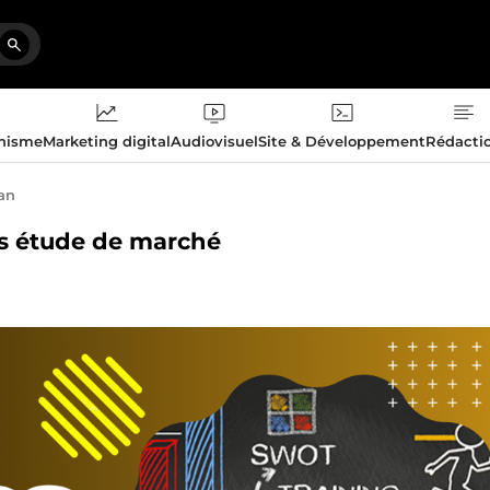
phisme
Marketing digital
Audiovisuel
Site & Développement
Rédacti
an
lus étude de marché