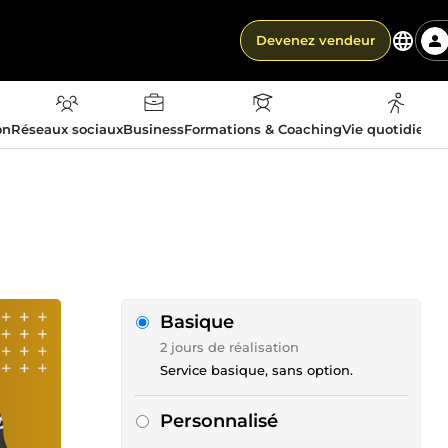
Devenez vendeur
on
Réseaux sociaux
Business
Formations & Coaching
Vie quotidienn
Basique
2 jours de réalisation
Service basique, sans option.
Personnalisé