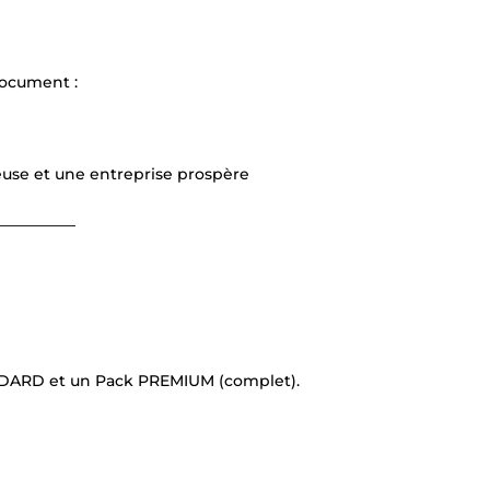
document :
tteuse et une entreprise prospère
__________
TANDARD et un Pack PREMIUM (complet).