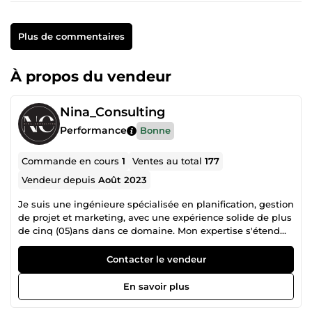
Plus de commentaires
À propos du vendeur
Nina_Consulting
Performance
Bonne
Commande en cours
1
Ventes au total
177
Vendeur depuis
Août 2023
Je suis une ingénieure spécialisée en planification, gestion
de projet et marketing, avec une expérience solide de plus
de cinq (05)ans dans ce domaine. Mon expertise s'étend
également à la rédaction, où j'ai développé des
compétences approfondies. Mon engagement envers
Contacter le vendeur
l'excellence fait de moi un atout précieux pour réaliser vos
objectifs de manière efficace et professionnelle.
En savoir plus