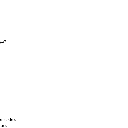
ça?
ment des
eurs