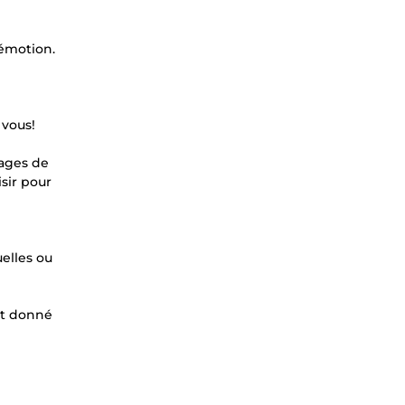
'émotion.
 vous!
pages de
sir pour
elles ou
ant donné