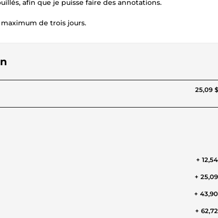
llés, afin que je puisse faire des annotations.
 maximum de trois jours.
on
25,09 
+ 12,5
+ 25,0
+ 43,9
+ 62,7