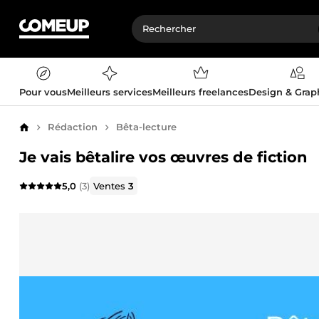
Pour vous
Meilleurs services
Meilleurs freelances
Design & Gra
Rédaction
Bêta-lecture
Accueil
Je vais bêtalire vos œuvres de fiction
5,0
(3)
Ventes
3