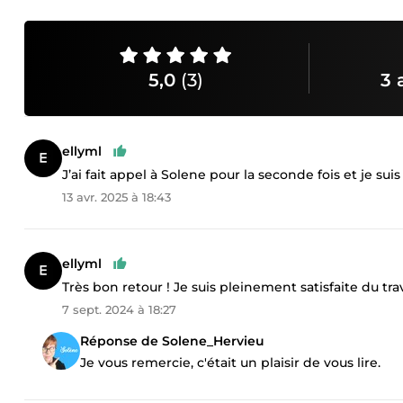
5,0
(3)
3 
ellyml
J’ai fait appel à Solene pour la seconde fois et je sui
13 avr. 2025 à 18:43
ellyml
Très bon retour ! Je suis pleinement satisfaite du trav
7 sept. 2024 à 18:27
Réponse de Solene_Hervieu
Je vous remercie, c'était un plaisir de vous lire.