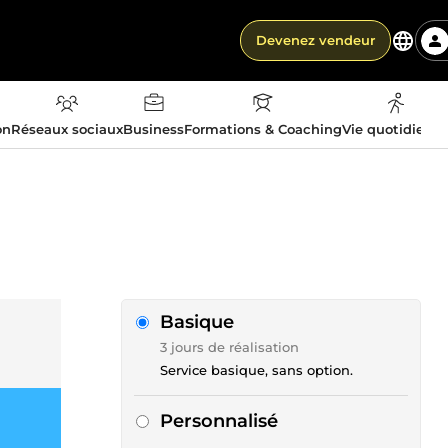
Devenez vendeur
on
Réseaux sociaux
Business
Formations & Coaching
Vie quotidienn
Basique
3 jours de réalisation
Service basique, sans option.
Personnalisé