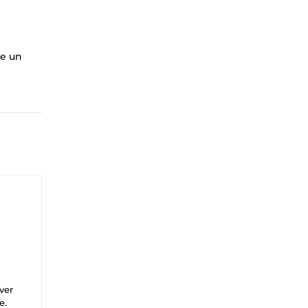
te un
ver
e.