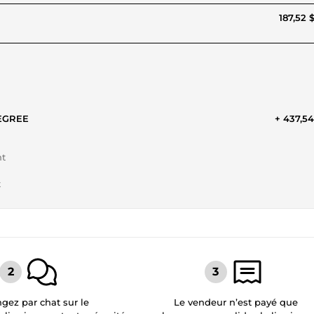
187,52 
EGREE
+ 437,5
nt
t
gez par chat sur le
Le vendeur n’est payé que