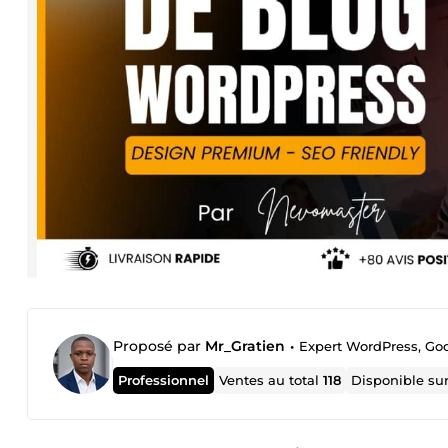
Proposé par
Mr_Gratien
•
Expert WordPress, Go
Professionnel
Ventes au total
118
Disponible su