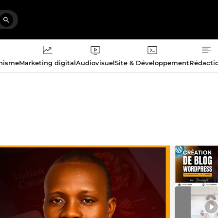
phisme
Marketing digital
Audiovisuel
Site & Développement
Rédacti