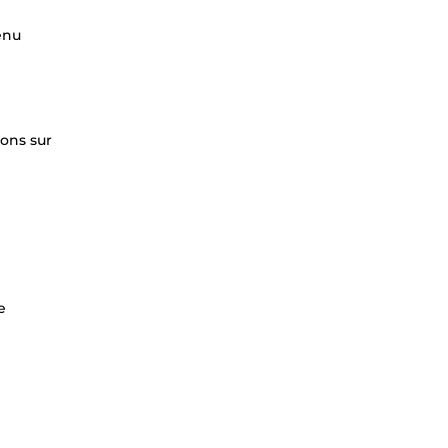
tenu
ions sur
e