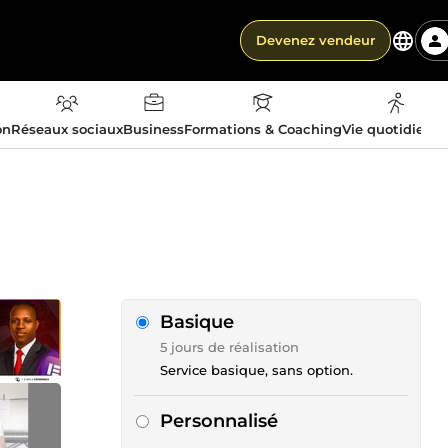
Devenez vendeur
on
Réseaux sociaux
Business
Formations & Coaching
Vie quotidienn
Basique
5 jours de réalisation
Service basique, sans option.
Personnalisé