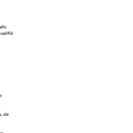
afic
ualifié
e
s, de