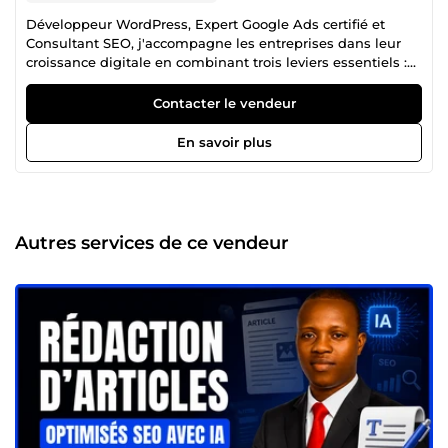
Développeur WordPress, Expert Google Ads certifié et
Consultant SEO, j'accompagne les entreprises dans leur
croissance digitale en combinant trois leviers essentiels :
un site web performant, une visibilité optimisée sur les
moteurs de recherche, et des campagnes publicitaires
Contacter le vendeur
rentables. Cette approche à 360° me permet de proposer
des solutions cohérentes, où chaque compétence renforce
En savoir plus
les autres pour maximiser vos résultats : plus de trafic
qualifié, plus de conversions, plus de clients. ✅ Vendeur
vérifié par ComeUp 🔥 +115 projets réalisés avec succès 🤝
100% des clients satisfaits 📞 Disponible par écrit et par
appel (offert) Vous recherchez un expert en solutions
Autres services de ce vendeur
digitales capable de transformer votre présence en ligne
en un véritable levier de croissance ? Vous êtes au bon
endroit. Je suis consultant en marketing digital et
fondateur de Nevomaster, une agence spécialisée dans la
création de sites WordPress, le référencement naturel
(SEO) et la publicité en ligne (Google Ads et Facebook
Ads). Depuis plus de 6 ans, j'accompagne les
entrepreneurs, les PME et les entreprises dans la
conception de solutions digitales performantes, pensées
pour attirer des visiteurs qualifiés, inspirer confiance et
générer davantage de prospects et de ventes. Mon