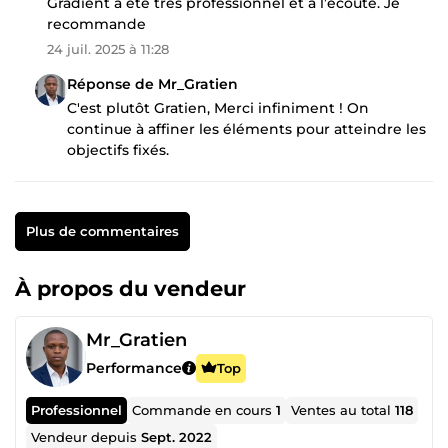
Gradient à été très professionnel et à l’écoute. Je
recommande
24 juil. 2025 à 11:28
Réponse de Mr_Gratien
C'est plutôt Gratien, Merci infiniment ! On
continue à affiner les éléments pour atteindre les
objectifs fixés.
Plus de commentaires
À propos du vendeur
Mr_Gratien
Performance
Top
Professionnel
Commande en cours
1
Ventes au total
118
Vendeur depuis
Sept. 2022