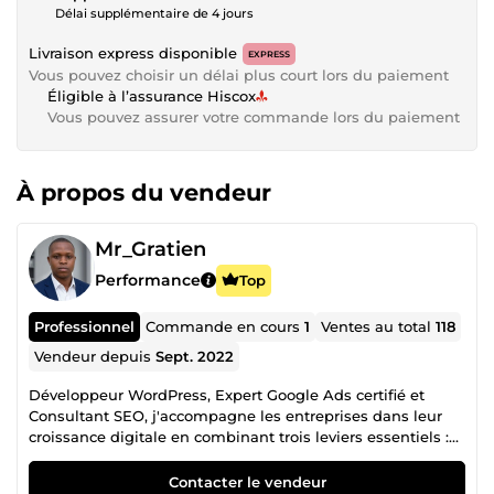
Délai supplémentaire de 4 jours
Livraison express disponible
EXPRESS
Vous pouvez choisir un délai plus court lors du paiement
Éligible à l’assurance Hiscox
Vous pouvez assurer votre commande lors du paiement
À propos du vendeur
Mr_Gratien
Performance
Top
Professionnel
Commande en cours
1
Ventes au total
118
Vendeur depuis
Sept. 2022
Développeur WordPress, Expert Google Ads certifié et
Consultant SEO, j'accompagne les entreprises dans leur
croissance digitale en combinant trois leviers essentiels :
un site web performant, une visibilité optimisée sur les
moteurs de recherche, et des campagnes publicitaires
Contacter le vendeur