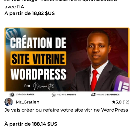
de la vitesse, de la sécurité et des performances des sites
avec l'IA
web Chaque projet est unique. C'est pourquoi je prends le
À partir de 18,82 $US
temps de comprendre vos objectifs afin de vous proposer
une stratégie adaptée à votre activité, votre marché et
votre budget. Pourquoi me faire confiance ? ✅ Plus de 6
ans d'expérience dans le digital ✅ Des solutions
personnalisées orientées vers des résultats concrets ✅ Une
communication claire et un accompagnement de qualité à
chaque étape ✅ Le respect des délais et des engagements
✅ Un partenaire impliqué dans la réussite de votre projet
Mon objectif n'est pas seulement de créer un site web ou
de lancer une campagne publicitaire. Je souhaite vous
aider à développer durablement votre activité grâce à une
stratégie digitale efficace, rentable et évolutive. Prêt à
donner un nouvel élan à votre projet ? Échangeons dès
aujourd'hui. Je serai ravi de vous accompagner dans sa
réussite. À très bientôt, Mr_Gratien
Mr_Gratien
5,0
(12)
Je vais créer ou refaire votre site vitrine WordPress
À partir de 188,14 $US