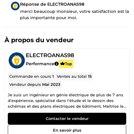
Réponse de ELECTROANAS98
merci beaucoup monsieur, votre satisfaction est la
plus importante pour moi.
À propos du vendeur
ELECTROANAS98
Performance
Top
Commande en cours
1
Ventes au total
15
Vendeur depuis
Mai 2023
Je suis un ingénieur en génie électrique de plus de 7 ans
d'expérience, spécialisé dans l'étude et le dessin des
schémas et des plans électriques de bâtiment, Maîtrise les
logiciels (AUTOCAD, DIALUX, CANECO BT) Plan électrique
des bâtiments. Etude d'éclairement en DIALUX EVO.
Contacter le vendeur
Etude schémas unifilaire en CANECO BT
En savoir plus