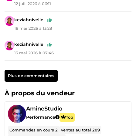
12 juil. 2026 à 06:11
keziahnivelle
18 mai 2026 à 13:28
keziahnivelle
13 mai 2026 à 07:46
Plus de commentaires
À propos du vendeur
AmineStudio
Performance
Top
Commandes en cours
2
Ventes au total
209