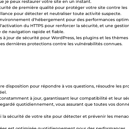
je peux restaurer votre site en un instant.
écurité de première qualité pour protéger votre site contre les
ance pour détecter et neutraliser toute activité suspecte.
e environnement d'hébergement pour des performances optima
 l'activation du HTTPS pour renforcer la sécurité, et une gestio
e navigation rapide et fiable.
ses à jour de sécurité pour WordPress, les plugins et les thèmes
es dernières protections contre les vulnérabilités connues.
otre disposition pour répondre à vos questions, résoudre les p
éel.
onstamment à jour, garantissant leur compatibilité et leur séc
vegardé quotidiennement, vous assurant que toutes vos donn
ai la sécurité de votre site pour détecter et prévenir les menac
nées est optimisée quotidiennement pour des performances