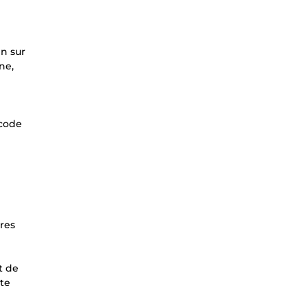
in sur
ne,
 code
tres
t de
tte