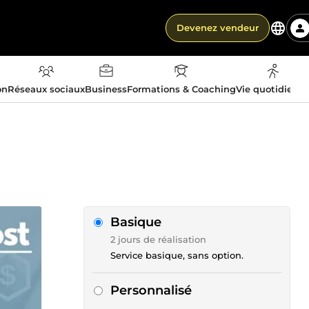
Devenez vendeur
on
Réseaux sociaux
Business
Formations & Coaching
Vie quotidienn
Basique
2 jours de réalisation
Service basique, sans option.
Personnalisé