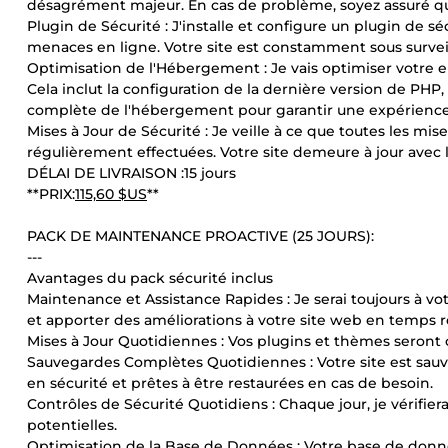
désagrément majeur. En cas de problème, soyez assuré que 
Plugin de Sécurité : J'installe et configure un plugin de s
menaces en ligne. Votre site est constamment sous surveill
Optimisation de l'Hébergement : Je vais optimiser votr
Cela inclut la configuration de la dernière version de PHP,
complète de l'hébergement pour garantir une expérience d
Mises à Jour de Sécurité : Je veille à ce que toutes les mi
régulièrement effectuées. Votre site demeure à jour avec l
DÉLAI DE LIVRAISON :15 jours
**PRIX:
115,60 $US
**
PACK DE MAINTENANCE PROACTIVE (25 JOURS):
---
Avantages du pack sécurité inclus
Maintenance et Assistance Rapides : Je serai toujours à v
et apporter des améliorations à votre site web en temps r
Mises à Jour Quotidiennes : Vos plugins et thèmes seront c
Sauvegardes Complètes Quotidiennes : Votre site est sau
en sécurité et prêtes à être restaurées en cas de besoin.
Contrôles de Sécurité Quotidiens : Chaque jour, je vérifier
potentielles.
Optimisation de la Base de Données : Votre base de don