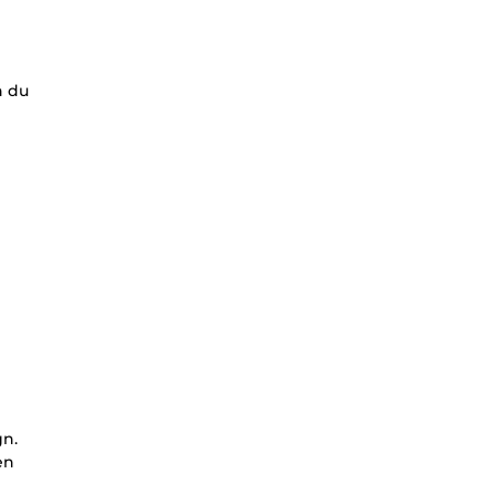
n du
gn.
en