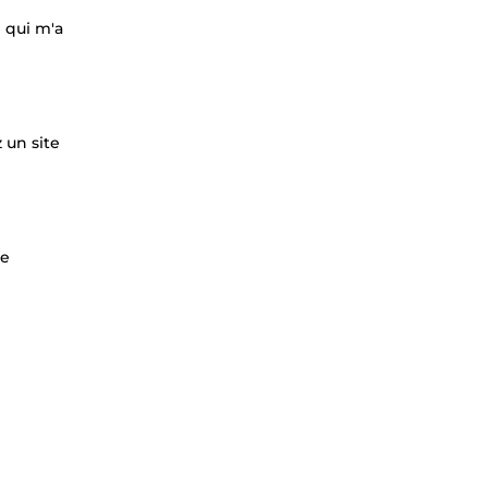
e qui m'a
 un site
re