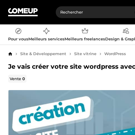
Pour vous
Meilleurs services
Meilleurs freelances
Design & Gra
Site & Développement
Site vitrine
WordPress
Accueil
Je vais créer votre site wordpress ave
Vente
0