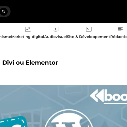
phisme
Marketing digital
Audiovisuel
Site & Développement
Rédacti
c Divi ou Elementor