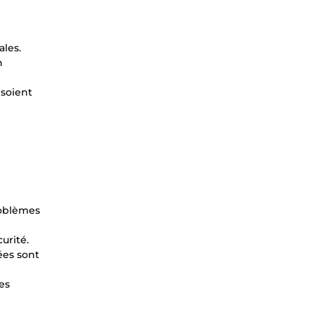
les.
n
 soient
roblèmes
urité.
ées sont
es