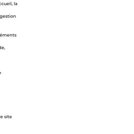
cueil, la
 gestion
éléments
de,
e
e site