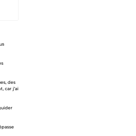
us
es
es, des
 car j’ai
guider
dépasse