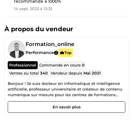
recommande à 1000%
14 sept. 2023 à 12:32
À propos du vendeur
Formation_online
Performance
Top
Professionnel
Commande en cours
0
Ventes au total
340
Vendeur depuis
Mai 2021
Bonjour ! Je suis docteur en informatique et intelligence
artificielle, professeur universitaire et créateur de contenu
numérique sur mesure pour les centres de formations
(avec la revente de mes droits d'auteur). Aujourd’hui, j’ai
décidé de partager mes connaissances et mon expertise
En savoir plus
avec vous. Cela me permettra de combiner entre ma
passion et mon travail. Ainsi, j’arrive à voir le monde de
travail d’une nouvelle perspective où je suis beaucoup plus
heureux qu’avant et surtout, plus libre. Cette passion m’a