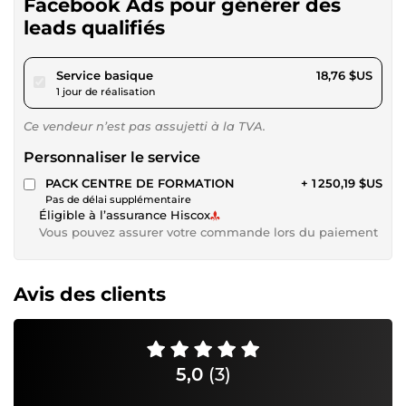
Facebook Ads pour générer des
leads qualifiés
pour 17,28 $US
Service basique
18,76 $US
1 jour de réalisation
Ce vendeur n’est pas assujetti à la TVA.
Personnaliser le service
PACK CENTRE DE FORMATION
+ 1 250,19 $US
Pas de délai supplémentaire
Éligible à l’assurance Hiscox
Vous pouvez assurer votre commande lors du paiement
Avis des clients
5,0
(3)