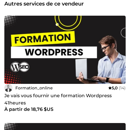
permis de créer un portefeuille de plus de 100 formations
Autres services de ce vendeur
dont 10 qui sont considérées Best-Seller sur la plateforme
Udemy où je suis classé Meilleur Formateur. D’ailleurs, on
ne peut pas nier que le digital constitue une très grande
partie de nos vies. Il faut le maîtriser parfaitement pour
obtenir des résultats optimaux. En effet, certains outils,
tels que Facebook Ads, Google Ads et LinkedIn Ads sont
également abordés et bien détaillés pour vous assister à
mieux comprendre leur importance et en quoi ils vous
seront idéalement utiles. Mon objectif est le suivant :
Partager mes connaissances d’une façon simple, concise
et conviviale avec de simples stratégies pratiques afin que
tout le monde puisse en tirer profit le plus rapidement
possible et de manière efficace.
Formation_online
5,0
(14)
Je vais vous fournir une formation Wordpress
41heures
À partir de 18,76 $US