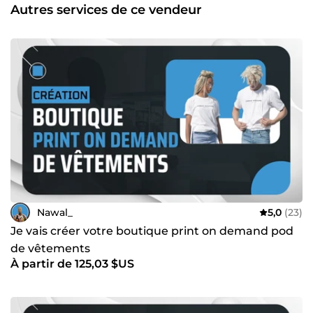
spécifiques, n'hésitez pas à m'envoyer un message. Je
Autres services de ce vendeur
répondrai dans les plus brefs délais.
Nawal_
5,0
(23)
Je vais créer votre boutique print on demand pod
de vêtements
À partir de 125,03 $US