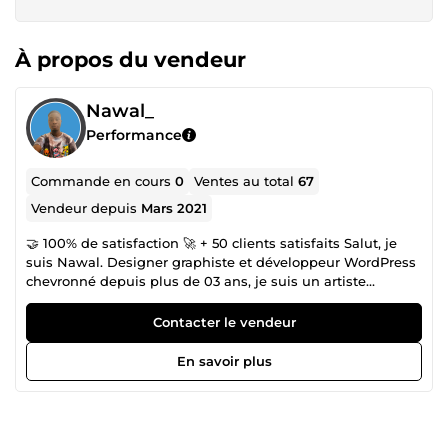
À propos du vendeur
Nawal_
Performance
Commande en cours
0
Ventes au total
67
Vendeur depuis
Mars 2021
🤝 100% de satisfaction 🚀 + 50 clients satisfaits Salut, je
suis Nawal. Designer graphiste et développeur WordPress
chevronné depuis plus de 03 ans, je suis un artiste
numérique pour qui WordPress n'a plus de secrets. Au fil
de cette période , j'ai eu l'occasion de travailler sur
Contacter le vendeur
plusieurs projets qui m'ont aider à affiner mon sens
critique et réaliser l'importance cruciale d'une identité de
En savoir plus
marque solide dans la conception de sites web
personnalisés. 🚀 Décollez vers le succès en ligne avec moi
! Boostez vos ventes, améliorez votre visibilité en ligne et
créez du contenu percutant. Si vous avez des besoins