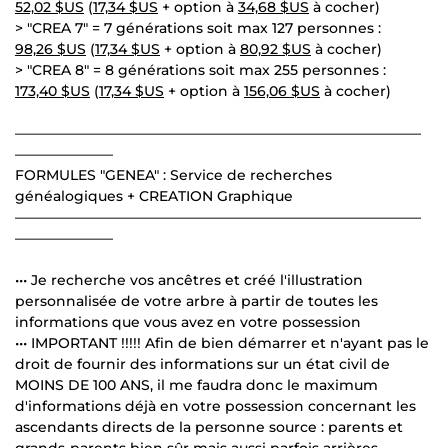
52,02 $US
(
17,34 $US
+ option à
34,68 $US
à cocher)
> "CREA 7" = 7 générations soit max 127 personnes :
98,26 $US
(
17,34 $US
+ option à
80,92 $US
à cocher)
> "CREA 8" = 8 générations soit max 255 personnes :
173,40 $US
(
17,34 $US
+ option à
156,06 $US
à cocher)
—————————————————————————————
———————
FORMULES "GENEA" : Service de recherches
généalogiques + CREATION Graphique
—————————————————————————————
———————
••• Je recherche vos ancêtres et créé l'illustration
personnalisée de votre arbre à partir de toutes les
informations que vous avez en votre possession
••• IMPORTANT !!!!! Afin de bien démarrer et n'ayant pas le
droit de fournir des informations sur un état civil de
MOINS DE 100 ANS, il me faudra donc le maximum
d'informations déjà en votre possession concernant les
ascendants directs de la personne source : parents et
grands-parents bien sûr mais aussi parfois arrières