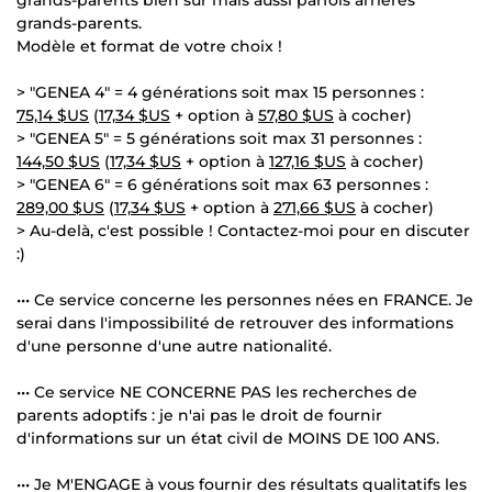
grands-parents.
Modèle et format de votre choix !
> "GENEA 4" = 4 générations soit max 15 personnes :
75,14 $US
(
17,34 $US
+ option à
57,80 $US
à cocher)
> "GENEA 5" = 5 générations soit max 31 personnes :
144,50 $US
(
17,34 $US
+ option à
127,16 $US
à cocher)
> "GENEA 6" = 6 générations soit max 63 personnes :
289,00 $US
(
17,34 $US
+ option à
271,66 $US
à cocher)
> Au-delà, c'est possible ! Contactez-moi pour en discuter
:)
••• Ce service concerne les personnes nées en FRANCE. Je
serai dans l'impossibilité de retrouver des informations
d'une personne d'une autre nationalité.
••• Ce service NE CONCERNE PAS les recherches de
parents adoptifs : je n'ai pas le droit de fournir
d'informations sur un état civil de MOINS DE 100 ANS.
••• Je M'ENGAGE à vous fournir des résultats qualitatifs les