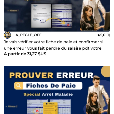
LA_REGLE_OFF
5,0
(1)
Je vais vérifier votre fiche de paie et confirmer si
une erreur vous fait perdre du salaire pdt votre
À partir de 31,27 $US
arrêt