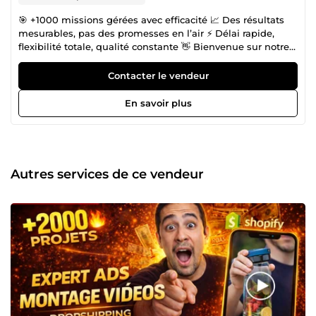
🎯 +1000 missions gérées avec efficacité 📈 Des résultats
mesurables, pas des promesses en l’air ⚡ Délai rapide,
flexibilité totale, qualité constante 👋 Bienvenue sur notre
espace ! Chez Team Virtuelle, on ne vend pas juste des
prestations. On booste vos projets en ligne avec méthode,
Contacter le vendeur
réactivité et vision. 🧠 Traduction ? Vous avez une boutique,
un produit ou une idée à faire exploser ? Nous, on
En savoir plus
s’occupe de la rendre visible, crédible, et performante.
Notre équipe ? Un noyau d'experts ultra-réactifs dans :
Création de contenus web (SEO friendly et conversion-
ready) Traduction et indexation de fiches produits
(dropshipping, marketplaces, etc.) Personnalisation et
Autres services de ce vendeur
gestion d’avis clients Collecte de données / saisie rapide
&amp; rigoureuse 📹 Création de vidéos publicitaires pour
tester vos produits comme un pro – sans casser la banque
Vous avez un produit à lancer ? Un concept à tester ?
Avant de dépenser une fortune dans des influenceurs ou
du contenu UGC haut de gamme, notre service est la
solution idéale pour valider vos offres rapidement. ✅ Ce
qu’on vous propose : 🎬 Des vidéos courtes, punchy et
scroll-stopper, prêtes à performer sur TikTok, Facebook
Ads, Instagram ou Snapchat 💬 Des scripts adaptés à votre
audience cible, avec storytelling, accroches virales et