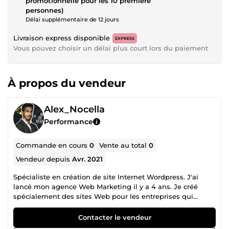
promotionnelle pour les 10 première
personnes)
Délai supplémentaire de 12 jours
Livraison express disponible
EXPRESS
Vous pouvez choisir un délai plus court lors du paiement
À propos du vendeur
Alex_Nocella
Performance
Commande en cours
0
Vente au total
0
Vendeur depuis
Avr. 2021
Spécialiste en création de site Internet Wordpress. J'ai
lancé mon agence Web Marketing il y a 4 ans. Je créé
spécialement des sites Web pour les entreprises qui
veulent établir leurs présences sur Internet afin d'accroître
leurs visibilités et donc leurs chiffres d'affaires. Je travaille
Contacter le vendeur
principalement avec DIVI. Le thème le plus populaire au