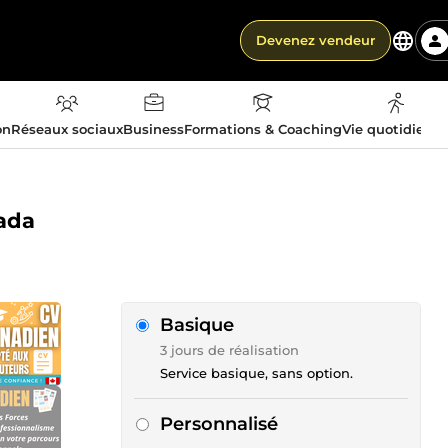
Devenez vendeur
on
Réseaux sociaux
Business
Formations & Coaching
Vie quotidienn
nada
Basique
3 jours de réalisation
Service basique, sans option.
Personnalisé