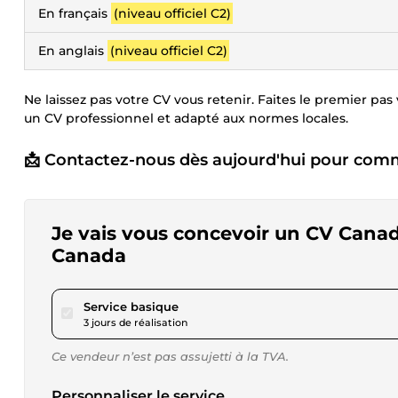
En français
(niveau officiel C2)
En anglais
(niveau officiel C2)
Ne laissez pas votre CV vous retenir. Faites le premier pas
un CV professionnel et adapté aux normes locales.
📩 Contactez-nous dès aujourd'hui pour com
Je vais vous concevoir un CV Canad
Canada
pour 34,64 $US
Service basique
3 jours de réalisation
Ce vendeur n’est pas assujetti à la TVA.
Personnaliser le service