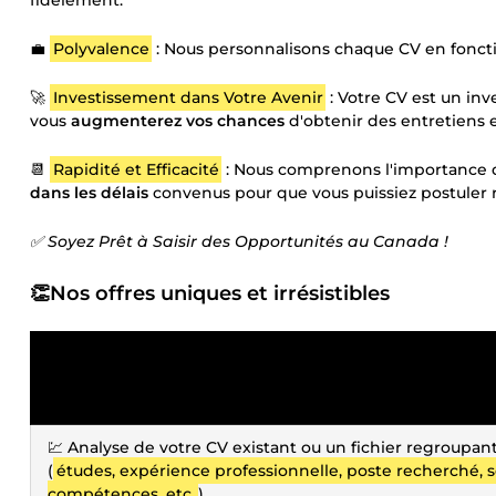
fidèlement.
💼
Polyvalence
: Nous personnalisons chaque CV en fonctio
🚀
Investissement dans Votre Avenir
: Votre CV est un inv
vous
augmenterez vos chances
d'obtenir des entretiens e
📆
Rapidité et Efficacité
: Nous comprenons l'importance de
dans les délais
convenus pour que vous puissiez postuler
✅ Soyez Prêt à Saisir des Opportunités au Canada !
👏Nos offres uniques et irrésistibles
💹 Analyse de votre CV existant ou un fichier regroupan
(
études, expérience professionnelle, poste recherché, se
compétences, etc.
)