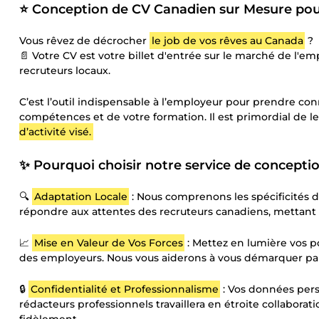
⭐ Conception de CV Canadien sur Mesure pou
Vous rêvez de décrocher
le job de vos rêves au Canada
?
📄 Votre CV est votre billet d'entrée sur le marché de l'empl
recruteurs locaux.
C’est l’outil indispensable à l’employeur pour prendre co
compétences et de votre formation. Il est primordial de l
d’activité visé.
✨ Pourquoi choisir notre service de concept
🔍
Adaptation Locale
: Nous comprenons les spécificités 
répondre aux attentes des recruteurs canadiens, mettan
📈
Mise en Valeur de Vos Forces
: Mettez en lumière vos po
des employeurs. Nous vous aiderons à vous démarquer par
🔒
Confidentialité et Professionnalisme
: Vos données pers
rédacteurs professionnels travaillera en étroite collabora