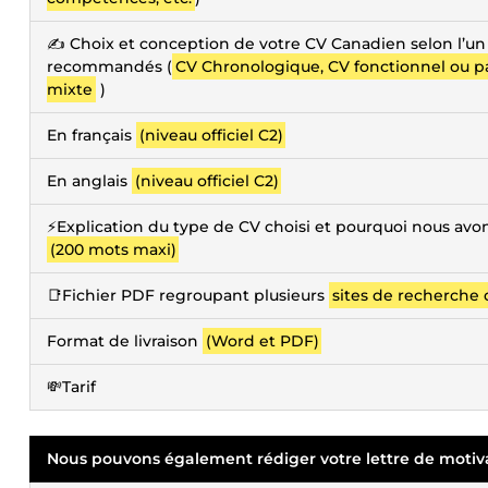
✍️ Choix et conception de votre CV Canadien selon l’u
recommandés (
CV Chronologique, CV fonctionnel ou 
mixte
)
En français
(niveau officiel C2)
En anglais
(niveau officiel C2)
⚡Explication du type de CV choisi et pourquoi nous avo
(200 mots maxi)
📑Fichier PDF regroupant plusieurs
sites de recherche
Format de livraison
(Word et PDF)
💸Tarif
Nous pouvons également rédiger votre lettre de motiv