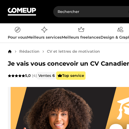
Pour vous
Meilleurs services
Meilleurs freelances
Design & Gra
Rédaction
CV et lettres de motivation
Accueil
Je vais vous concevoir un CV Canadien
5,0
(4)
Ventes
6
Top service