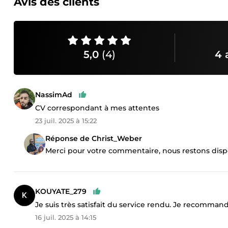
Avis des clients
5,0
(4)
4 
NassimAd
CV correspondant à mes attentes
23 juil. 2025 à 15:22
Réponse de Christ_Weber
Merci pour votre commentaire, nous restons disp
KOUYATE_279
Je suis très satisfait du service rendu. Je recomman
16 juil. 2025 à 14:15