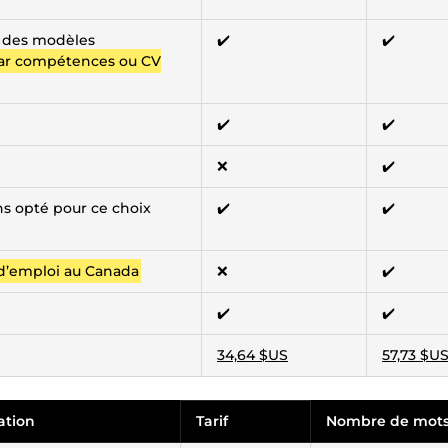
n des modèles
✔️
✔️
par compétences ou CV
✔️
✔️
❌
✔️
ns opté pour ce choix
✔️
✔️
 d’emploi au Canada
❌
✔️
✔️
✔️
34,64 $US
57,73 $U
ation
Tarif
Nombre de mot