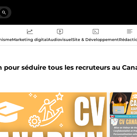
phisme
Marketing digital
Audiovisuel
Site & Développement
Rédacti
 pour séduire tous les recruteurs au Ca