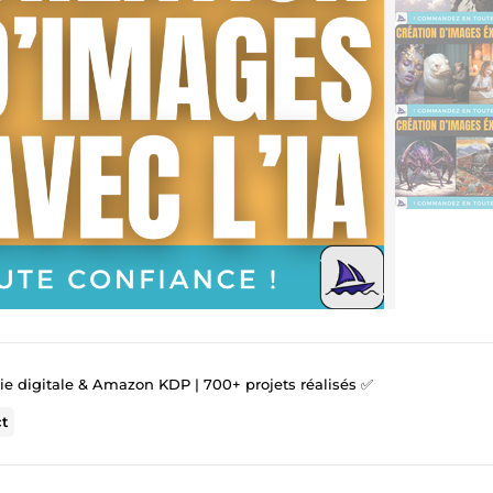
gie digitale & Amazon KDP | 700+ projets réalisés ✅
ct