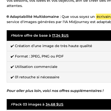
vos besoins, vos idées et vos objectifs, afin de créer de
attentes.
🌐
Adaptabilité Multidomaine
: Que vous soyez un
écrivai
service d'images générées par l'IA Midjourney est adapta
⚡Notre offre de base à
17,34 $US
✔️ Création d’une image de très haute qualité
✔️ Format : JPEG, PNG ou PDF
✔️ Utilisation commerciale
✔️ 01 retouche si nécessaire
Pour aller plus loin, voici nos offres supplémentaires !
⚡Pack 03 images à
34,68 $US