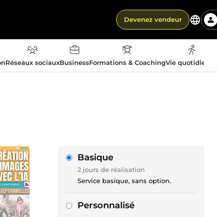
Devenez vendeur
on
Réseaux sociaux
Business
Formations & Coaching
Vie quotidienn
Basique
2 jours de réalisation
Service basique, sans option.
Personnalisé