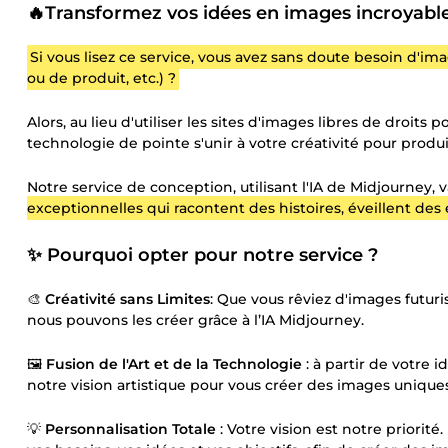
🔥Transformez vos idées en images incroyable
Si vous lisez ce service, vous avez sans doute besoin d'im
ou de produit, etc.) ?
Alors, au lieu d'utiliser les sites d'images libres de droit
technologie de pointe s'unir à votre créativité pour produ
Notre service de conception, utilisant l'IA de Midjourney, v
exceptionnelles qui racontent des histoires, éveillent des
✨ Pourquoi opter pour notre service ?
🎨
Créativité sans Limites
: Que vous rêviez d'images futuri
nous pouvons les créer grâce à l’IA Midjourney.
🖼️
Fusion de l'Art et de la Technologie
: à partir de votre id
notre vision artistique pour vous créer des images unique
💡
Personnalisation Totale
: Votre vision est notre priori