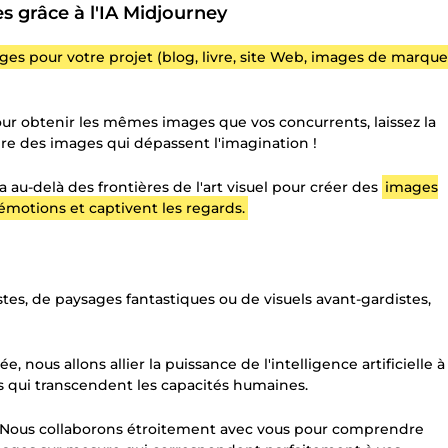
s grâce à l'IA Midjourney
ages pour votre projet (blog, livre, site Web, images de marque
s pour obtenir les mêmes images que vos concurrents, laissez la
ire des images qui dépassent l'imagination !
a au-delà des frontières de l'art visuel pour créer des
images
 émotions et captivent les regards.
stes, de paysages fantastiques ou de visuels avant-gardistes,
ée, nous allons allier la puissance de l'intelligence artificielle à
s qui transcendent les capacités humaines.
té. Nous collaborons étroitement avec vous pour comprendre