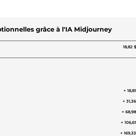
tionnelles grâce à l'IA Midjourney
18,82 
+ 18,8
+ 31,3
+ 68,9
+ 106,6
+ 169,3