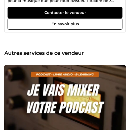
pour la musique que pour l'audiovisuel. Titulaire de 3
diplômes BAC+2 (DUT MMI, BTS MAV et DeTS Son avec
mention), j'ai eu l'opportunité de travailler sur des projets
Contacter le vendeur
professionnels variés, dont la série Netflix &quot;The
Eddy&quot;. Je travaille actuellement dans un studio
En savoir plus
d'enregistrement et de mixage à Paris, où j'accompagne
artistes et projets au quotidien. Je dispose également de
mon propre home studio, équipé en hardware analogique
et software numérique, idéal pour le mixage musique et le
sound design sur mesure. Mes outils de travail : Pro Tools,
Autres services de ce vendeur
iZotope RX, Melodyne — pour un résultat précis, propre et
professionnel. Technique et artistique à la fois, j'apporte
une attention particulière aux détails, à la clarté et à
l'équilibre du rendu final. Chaque projet est traité sur
mesure, en respectant toujours l'intention et l'émotion de
ses créateurs. 📩 Une question ? Contactez-moi, je vous
réponds rapidement !