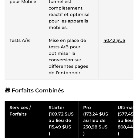
pour Mobile
tunnel est
complètement
réactif et optimisé
pour les appareils
mobiles.
Tests A/B
Mise en place de
40,42 $US
tests A/B pour
optimiser la
conversion sur
différentes pages
de l'entonnoir.
🎁 Forfaits Combinés
Services /
Starter
Pro
Ultimate
Forfaits
(
109,72 $US
(
173,24 $US
(
577,45 
au lieu de
au lieu de
au lieu d
115,49 $US
230,98 $US
808,44 
)
)
)