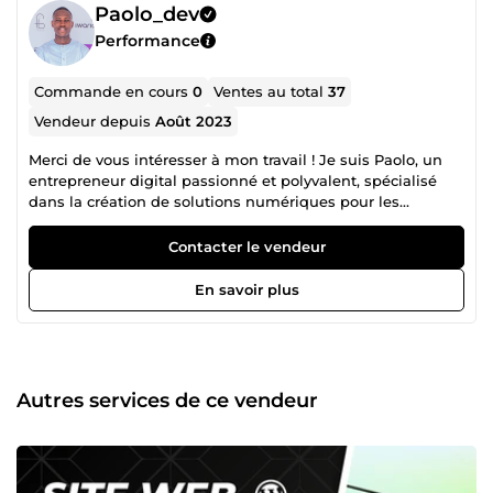
Paolo_dev
Performance
Commande en cours
0
Ventes au total
37
Vendeur depuis
Août 2023
Merci de vous intéresser à mon travail ! Je suis Paolo, un
entrepreneur digital passionné et polyvalent, spécialisé
dans la création de solutions numériques pour les
entreprises et les entrepreneurs. Avec plusieurs années
d'expérience en développement NoCode (notamment sur
Contacter le vendeur
Bubble ), marketing digital, et gestion de projet, j'aide mes
clients à atteindre leurs objectifs sans complexité inutile.
En savoir plus
Ce que je peux faire pour vous : Créer des sites internet
modernes et performants. Concevoir des tunnels de vente
qui convertissent efficacement vos prospects en clients.
Développer des applications web et mobiles NoCode,
adaptées à vos besoins spécifiques. Automatiser vos
Autres services de ce vendeur
processus grâce à des outils intelligents (Make, Zapier,
Airtable). Mettre en place des stratégies de marketing
digital 360, incluant la publicité en ligne et la gestion des
réseaux sociaux. Convaincu que l'innovation est au cœur