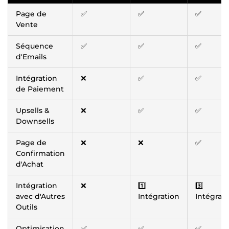
Page de
✅
✅
✅
Vente
Séquence
✅
✅
✅
d'Emails
Intégration
❌
✅
✅
de Paiement
Upsells &
❌
✅
✅
Downsells
Page de
❌
❌
✅
Confirmation
d'Achat
Intégration
❌
1️⃣
3️⃣
avec d'Autres
Intégration
Intégrati
Outils
Optimisation
✅
✅
✅