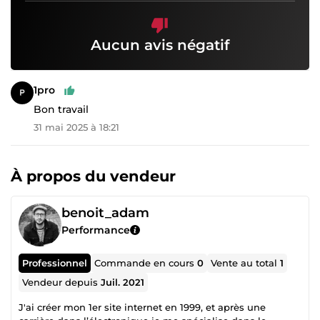
Aucun avis négatif
1pro
Bon travail
31 mai 2025 à 18:21
À propos du vendeur
benoit_adam
Performance
Professionnel
Commande en cours
0
Vente au total
1
Vendeur depuis
Juil. 2021
J'ai créer mon 1er site internet en 1999, et après une