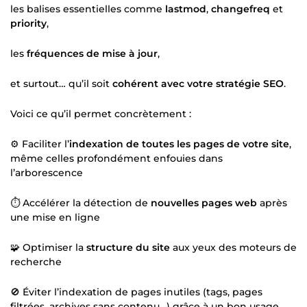
les balises essentielles comme
lastmod
,
changefreq
et
priority
,
les
fréquences de mise à jour
,
et surtout… qu’il soit
cohérent avec votre stratégie SEO
.
Voici ce qu’il permet concrètement :
⚙️ Faciliter l’
indexation de toutes les pages de votre site
,
même celles profondément enfouies dans
l’arborescence
⏱️ Accélérer la détection de
nouvelles pages web
après
une mise en ligne
🧩 Optimiser la
structure du site
aux yeux des moteurs de
recherche
🚫 Éviter l’indexation de pages inutiles (tags, pages
filtrées, archives sans contenu…) grâce à un bon usage