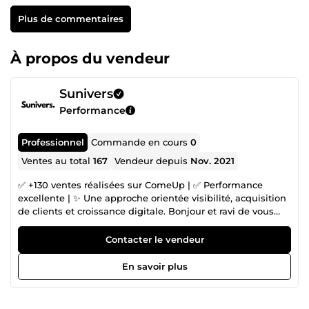
Plus de commentaires
À propos du vendeur
Sunivers
Performance
Professionnel
Commande en cours
0
Ventes au total
167
Vendeur depuis
Nov. 2021
✅ +130 ventes réalisées sur ComeUp | ✅ Performance
excellente | ✨ Une approche orientée visibilité, acquisition
de clients et croissance digitale. Bonjour et ravi de vous
accueillir ici Si vous cherchez à améliorer votre visibilité,
attirer davantage de clients et développer votre activité
Contacter le vendeur
grâce au digital, vous êtes au bon endroit. Mon nom est
Audry SAHOSSI et je suis spécialisé dans la visibilité et la
En savoir plus
croissance digitale des entreprises. Aujourd'hui, disposer
d'un site internet ne suffit plus. Pour obtenir des résultats,
il faut être visible auprès des bonnes personnes, attirer un