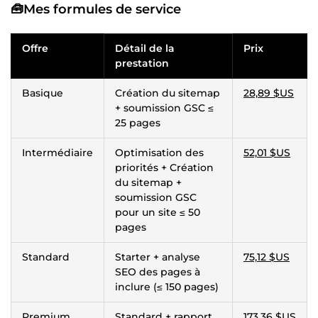
🧰Mes formules de service
Offre
Détail de la
Prix
prestation
Basique
Création du sitemap
28,89 $US
+ soumission GSC ≤
25 pages
Intermédiaire
Optimisation des
52,01 $US
priorités + Création
du sitemap +
soumission GSC
pour un site ≤ 50
pages
Standard
Starter + analyse
75,12 $US
SEO des pages à
inclure (≤ 150 pages)
Premium
Standard + rapport
173,36 $US