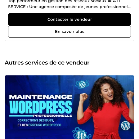
Top performeur en gestion des réseaux sociaux 🏢 ATT
SERVICE : Une agence composée de jeunes professionnels
dynamiques et dévoués. Je suis spécialisé dans : 🤖
Intelligence artificielle : Gestion de tous types de projets IA,
Contacter le vendeur
y compris chatbots, algorithmes, machine learning, et IA
conversationnelle. 💻 Développement web : Création de
En savoir plus
sites performants et réactifs. 📱 Création d’applications :
Solutions sur mesure, adaptées à vos besoins spécifiques.
📈 Gestion de réseaux sociaux : Expertise sur Facebook,
Instagram, TikTok, YouTube. 🎥 Création de contenu : Reels,
Stories, affiches, flyers, montage vidéo pour produits.
Autres services de ce vendeur
Depuis 2023 , je suis fier d’être le top vendeur sur ComeUp
pour les projets liés à l’intelligence artificielle et de Gestion
de réseaux sociaux. Chez ATT SERVICE, nous mettons un
point d'honneur à l'innovation et à l'excellence 🚀,
garantissant des résultats concrets et de haute qualité ⭐.
Nous vous accompagnons dans tous vos projets, avec des
solutions efficaces et sur mesure.