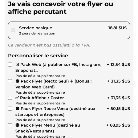
Je vais concevoir votre flyer ou
affiche percutant
pour 17,33 $US
Service basique
18,81 $US
2 jours de réalisation
Ce vendeur n’est pas assujetti à la TVA.
Personnaliser le service
☑ Pack Web (à publier sur FB, Instagram,
+ 12,54 $US
Snapchat...
Pas de délai supplémentaire
🟢 Pack Flyer (Recto Seul) ➕ (Bonus :
+ 31,35 $US
Version Web Carré)
Pas de délai supplémentaire
✅ Pack Affiche / Poster
+ 31,35 $US
Pas de délai supplémentaire
🟢 Pack Flyer Recto Verso (destiné aux
+ 50,15 $US
startups et entreprises)
Pas de délai supplémentaire
🔴 Pack Flyer Menu (destiné au
+ 68,95 $US
Snack/Restaurant)
Pas de délai supplémentaire