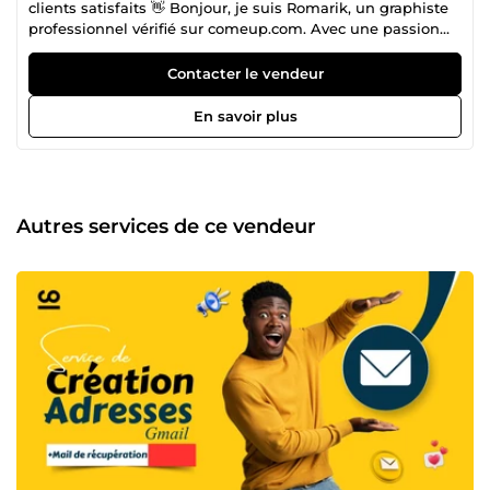
clients satisfaits 👋 Bonjour, je suis Romarik, un graphiste
professionnel vérifié sur comeup.com. Avec une passion
pour la création visuelle, je suis déterminé à donner vie à
vos idées. 🎨 Mon expertise s'étend à divers domaines,
Contacter le vendeur
notamment : Mises en page créatives : Je peux transformer
vos documents en des œuvres d'art visuellement
En savoir plus
captivantes. Conception de miniatures : Les miniatures
attrayantes sont essentielles pour attirer l'attention sur
votre contenu en ligne. Création de contenu visuel : Des
visuels percutants pour vos médias sociaux, blogs, et plus
encore. 💼 Mes compétences en graphisme sont soutenues
Autres services de ce vendeur
par une expérience solide, une créativité sans limites, et
un engagement envers la qualité. Votre satisfaction est ma
priorité numéro un, et je m'engage à livrer des résultats
exceptionnels à chaque projet. 📈 Vous avez une vision ?
Laissez-moi la concrétiser pour vous. Discutons de vos
besoins et voyons comment je peux apporter de la valeur à
votre projet. Contactez-moi dès aujourd'hui !