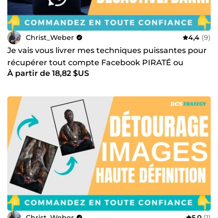
Christ_Weber
4,4
(9)
Je vais vous livrer mes techniques puissantes pour
récupérer tout compte Facebook PIRATÉ ou
À partir de 18,82 $US
BANNI
Christ_Weber
5,0
(1)