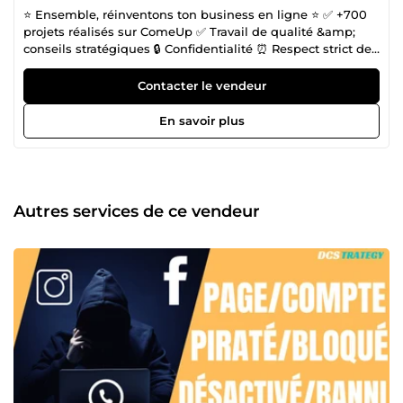
⭐️ Ensemble, réinventons ton business en ligne ⭐️ ✅ +700
projets réalisés sur ComeUp ✅ Travail de qualité &amp;
conseils stratégiques 🔒 Confidentialité ⏰ Respect strict des
délais 👋 Je suis Christ, fondateur de l’agence
DCSTRATEGY. Avec mon équipe, j’accompagne les auteurs
Contacter le vendeur
et entrepreneurs sur Amazon KDP et le marketing digital à
360° pour construire un business rentable. 💬 Contacte-moi
En savoir plus
dès maintenant pour transformer ton projet en résultats
concrets.
Autres services de ce vendeur