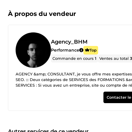
À propos du vendeur
Agency_BHM
Performance
Top
Commande en cours
1
Ventes au total
AGENCY &amp; CONSULTANT, je vous offre mes expertise
SEO. ::: Deux catégories de SERVICES des FORMATIONS &amp; PRESTATION DE SERVICES en MARKETING. PRESTATION DE
SERVICES : Si vous avez un entreprise, site ou compte de réseaux social, je s
DE MARQUE et votre BRANDING essentiel en 2026. FORMATIONS : Je vous propose des formations dans le Marketing Digital : Le
mot de la fin et surtout le début d'une collaboration, le de
Contacter le
de GAGNANT et PASSER A L'ACTION... ✔️ AGENCY &amp;
Autres services de ce vendeur