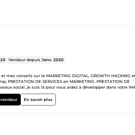
320
Vendeur depuis
Janv. 2020
s et mes conseils sur le MARKETING DIGITAL, GROWTH HACKING e
uis là pour vous aidez à développer dans votre IMAGE
rnier ingrédient pour réussir dans le business sur internet et un me
 vendeur
En savoir plus
 CONSULTANT BHM