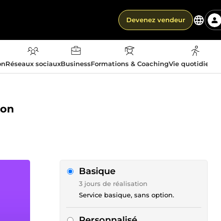
Devenez vendeur
on
Réseaux sociaux
Business
Formations & Coaching
Vie quotidienn
ion
Basique
3 jours de réalisation
Service basique, sans option.
Personnalisé