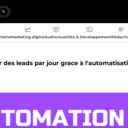
phisme
Marketing digital
Audiovisuel
Site & Développement
Rédacti
des leads par jour grace à l'automatisat