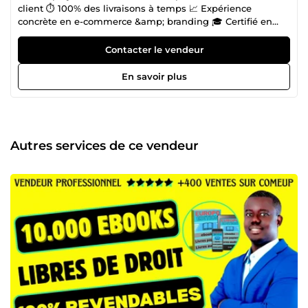
client ⏱️ 100% des livraisons à temps 📈 Expérience
concrète en e-commerce &amp; branding 🎓 Certifié en
entrepreneuriat – La Ruche Paris 🎓 Diplôme en Branding
&amp; Brand Management 📊 Certifié en Digital Marketing
Contacter le vendeur
(SEO, content, ads) 🌍 Anglais professionnel (IELTS C1) 👉
Fondateur de EUROPO (e-commerce &amp; consulting) 👉
En savoir plus
Accompagnateur de porteurs de projet à La Ruche de
Paris 🎯 Ce que je peux faire pour vous : ✔️ Créer une
identité de marque professionnelle ✔️ Définir une stratégie
marketing claire et rentable ✔️ Lancer ou optimiser votre
business en ligne ✔️ Améliorer votre visibilité et vos ventes
Autres services de ce vendeur
💬 Besoin d’un expert pour faire passer votre projet au
niveau supérieur ? Contactez-moi.