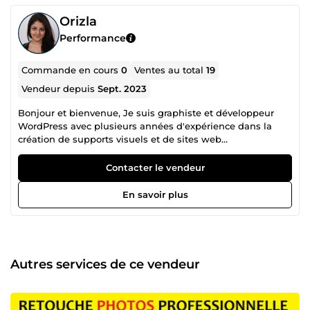
Orizla
Performance
Commande en cours
0
Ventes au total
19
Vendeur depuis
Sept. 2023
Bonjour et bienvenue, Je suis graphiste et développeur
WordPress avec plusieurs années d'expérience dans la
création de supports visuels et de sites web
professionnels. Mes services incluent : ✓ Retouche photo
professionnelle et montage Photoshop ✓ Création de
Contacter le vendeur
flyers, affiches, brochures et supports publicitaires ✓
Conception d'identités visuelles et de logos ✓ Création de
En savoir plus
sites WordPress avec Elementor ✓ Design moderne,
responsive et adapté à votre activité Mon objectif est de
vous fournir un travail de qualité, soigné et livré dans les
délais, afin de mettre en valeur votre image et vos projets.
N'hésitez pas à me contacter pour discuter de vos besoins.
Autres services de ce vendeur
Je serai ravi de vous accompagner dans la réussite de
votre projet.