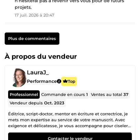
n’hésiterai pas à revenir vers vous pour de futurs
projets.
17 juil. 2026 à 20:47
Plus de commentaires
À propos du vendeur
LauraJ_
Performance
Top
Professionnel
Commande en cours
1
Ventes au total
37
Vendeur depuis
Oct. 2023
Éditrice, script-doctor, mentor en écriture et correctrice, je
mets mon expertise au service de votre manuscrit. Avec
exigence et délicatesse, je vous accompagne pour ciseler
chaque phrase, affiner chaque nuance. 🎯Mon objectif :
magnifier votre histoire, révéler son potentiel et son
Contacter le vendeur