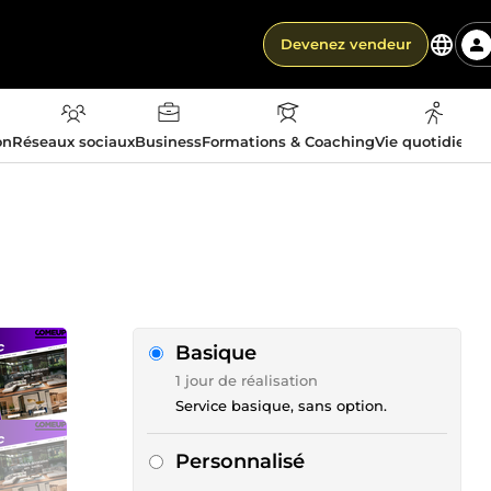
Devenez vendeur
on
Réseaux sociaux
Business
Formations & Coaching
Vie quotidienn
Basique
1 jour de réalisation
Service basique, sans option.
Personnalisé