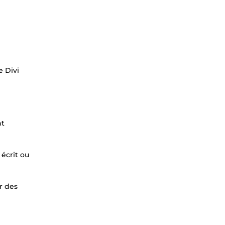
e Divi
nt
écrit ou
r des