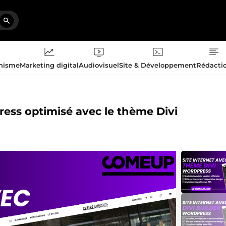
phisme
Marketing digital
Audiovisuel
Site & Développement
Rédacti
press optimisé avec le thème Divi