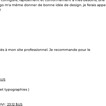
été configuré, rapidement et conformément à mes besoins, une
igo m'a même donner de bonne idée de design. je ferais appel
!
és à mon site professionnel. Je recommande pour le
 $US
et typographies )
VI :
23,12 $US