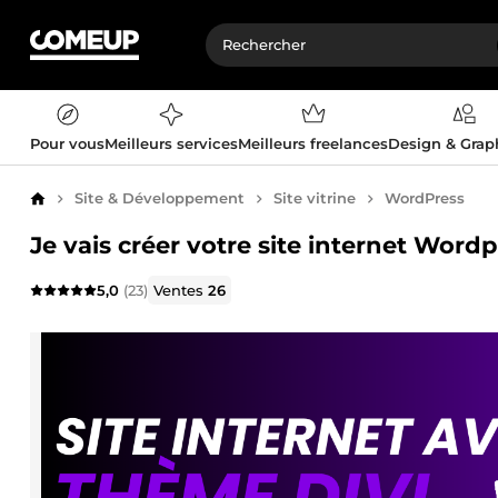
Pour vous
Meilleurs services
Meilleurs freelances
Design & Gra
Site & Développement
Site vitrine
WordPress
Accueil
Je vais créer votre site internet Word
5,0
(23)
Ventes
26