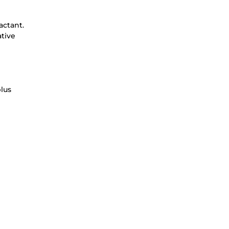
actant.
ative
lus