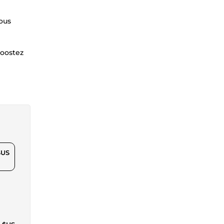
vous
boostez
$US