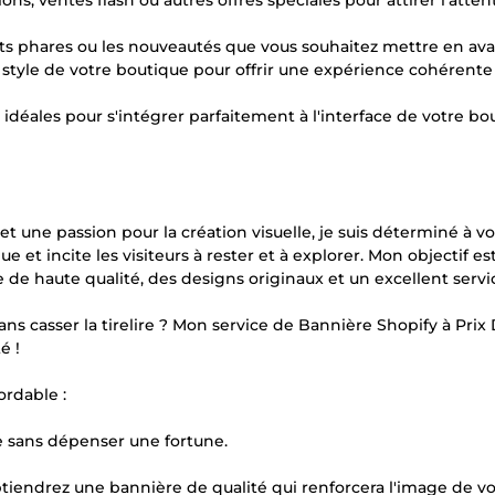
ns, ventes flash ou autres offres spéciales pour attirer l'atten
uits phares ou les nouveautés que vous souhaitez mettre en ava
 style de votre boutique pour offrir une expérience cohérente
déales pour s'intégrer parfaitement à l'interface de votre bo
une passion pour la création visuelle, je suis déterminé à vou
et incite les visiteurs à rester et à explorer. Mon objectif es
e de haute qualité, des designs originaux et un excellent servic
ans casser la tirelire ? Mon service de Bannière Shopify à Prix
é !
ordable :
e sans dépenser une fortune.
obtiendrez une bannière de qualité qui renforcera l'image de v