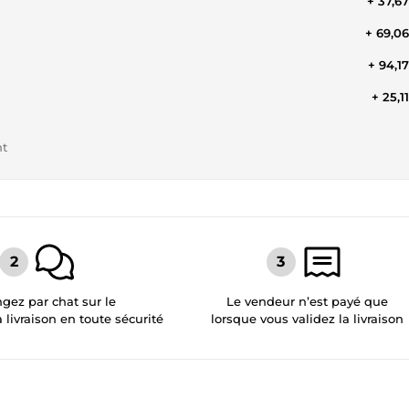
+ 37,6
+ 69,0
+ 94,1
+ 25,1
nt
gez par chat sur le
Le vendeur n’est payé que
a livraison en toute sécurité
lorsque vous validez la livraison