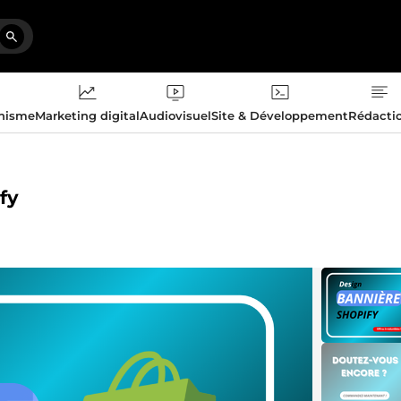
phisme
Marketing digital
Audiovisuel
Site & Développement
Rédacti
fy