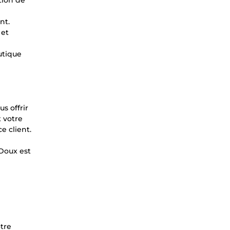
tion de
nt.
 et
utique
s offrir
t votre
e client.
 Doux est
otre