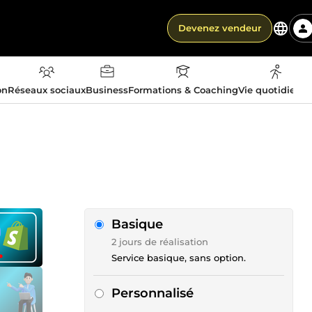
Devenez vendeur
on
Réseaux sociaux
Business
Formations & Coaching
Vie quotidienn
Basique
2 jours de réalisation
Service basique, sans option.
Personnalisé