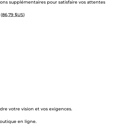
ions supplémentaires pour satisfaire vos attentes
 (
86,79 $US
)
re votre vision et vos exigences.
boutique en ligne.