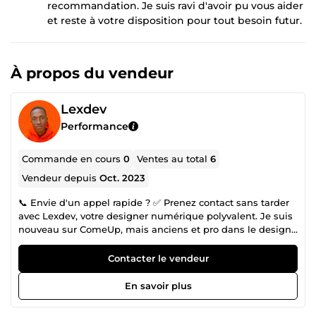
recommandation. Je suis ravi d'avoir pu vous aider
et reste à votre disposition pour tout besoin futur.
À propos du vendeur
Lexdev
Performance
Commande en cours
0
Ventes au total
6
Vendeur depuis
Oct. 2023
📞 Envie d'un appel rapide ? ✅ Prenez contact sans tarder
avec Lexdev, votre designer numérique polyvalent. Je suis
nouveau sur ComeUp, mais anciens et pro dans le design
numérique. Avec 7 ans d'expertise, je me spécialise dans
le 🚀 Branding, 🎨 UX Design, et 🛠️ Développement web.
Contacter le vendeur
En maîtrisant des logiciels tels qu'Adobe Illustrator,
Photoshop, InDesign, Figma, Webflow, WordPress, et
En savoir plus
Glide, je suis convaincu que le design est le moteur de
croissance pour toute entreprise. Forte de 6 années en