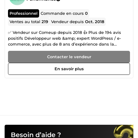
Professionnel
Commande en cours
0
Ventes au total
219
Vendeur depuis
Oct. 2018
✅ Vendeur sur Comeup depuis 2018 👍 Plus de 194 avis
positifs Développeur web &amp; expert WordPress / e-
commerce, avec plus de 8 ans d’expérience dans la
création de sites web professionnels, boutiques e-
commerce, plateformes d’affiliation et systèmes
Contacter le vendeur
automatisés. J’accompagne particuliers, entrepreneurs et
entreprises dans la mise en place de solutions digitales
En savoir plus
clés en main, performantes, sécurisées et optimisées pour
le référencement (SEO). 🔧 Mes domaines d’expertise :
Création de sites WordPress premium (vitrine, blog,
magazine) Boutiques e-commerce (WooCommerce,
Shopify, abonnements, multi-vendeurs) Sites d’affiliation
(Amazon, eBay, AliExpress – autopilot) Installation &amp;
configuration de thèmes premium (Astra, Avada,
OceanWP, Divi) Elementor Pro &amp; optimisation du
design SEO (Rank Math, Yoast, optimisation technique)
Sécurité, migration et correction de bugs WordPress Email
marketing &amp; automatisation Plugins WordPress
Besoin d’aide ?
&amp; solutions sur mesure 💡 Pourquoi me choisir ? Plus