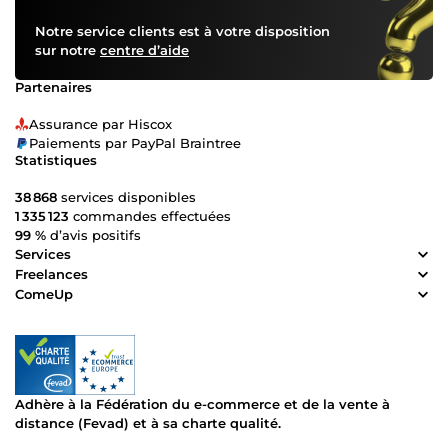
de 8 ans d’expertise dans le web et le e-commerce Travail
Notre service clients est à votre disposition
professionnel et soigné Solutions évolutives adaptées à
sur notre
centre d’aide
vos objectifs Respect des délais Assistance et
accompagnement personnalisés Excellent rapport
Partenaires
qualité/prix 🎯 Mon objectif : vous livrer un site performant,
rentable et prêt à l’emploi, même si vous débutez. 👉
Assurance par Hiscox
Contactez-moi pour discuter de votre projet.
Paiements par PayPal Braintree
Statistiques
38 868
services disponibles
1 335 123
commandes effectuées
99 %
d’avis positifs
Services
Freelances
ComeUp
Adhère à la Fédération du e-commerce et de la vente à
distance (Fevad) et à sa charte qualité.