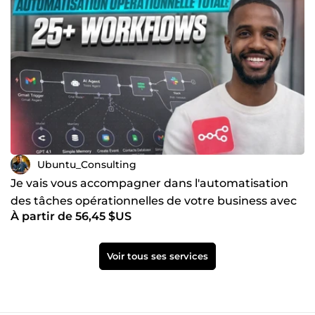
Ubuntu_Consulting
Je vais vous accompagner dans l'automatisation
des tâches opérationnelles de votre business avec
À partir de 56,45 $US
l'IA
Voir tous ses services