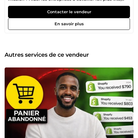
réduire leurs coûts et éliminer les tâches répétitives grâce
à des solutions IA et des systèmes digitaux réellement
Contacter le vendeur
opérationnels. La raison pour laquelle vous devez travailler
avec Ubuntu Consulting ? Parce que vous ne cherchez pas
En savoir plus
un simple prestataire technique. Vous cherchez quelqu'un
qui comprend votre réalité, vos défis, vos objectifs… avant
même de parler de technologie. Chez Ubuntu Consulting,
nous n'implémentons pas l'IA &quot;parce que c'est la
mode&quot;. Nous prenons le temps d'écouter, d'analyser,
Autres services de ce vendeur
de comprendre votre business pour identifier ce dont vous
avez réellement besoin parfois même avant vous. Il arrive
que la meilleure solution ne soit pas un agent IA ultra-
complexe. Elle peut être plus simple, plus stratégique,
plus humaine. Et c'est précisément pour cela que nous
existons : pour vous éviter les faux pas, les dépenses
inutiles et les choix précipités. Nous devenons votre
partenaire de transition digitale, celui qui vous guide, qui
vous éclaire, qui transforme vos opérations sans jamais
dénaturer votre vision. Au-delà de l'IA, j'ai constitué une
équipe d'élite pour accompagner votre croissance digitale.
Je travaille avec: un copywriter stratégique, un designer, et
un développeur Des A-players animés par l'excellence et
la satisfaction client, comme moi. Notre différence? Nous