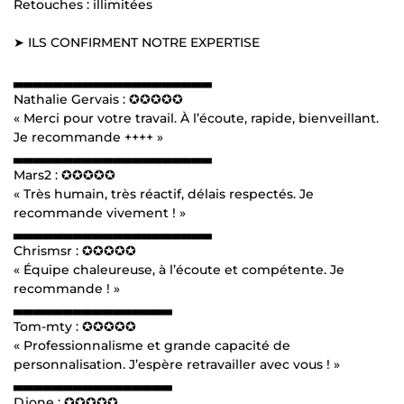
Retouches : illimitées
➤ ILS CONFIRMENT NOTRE EXPERTISE
▃▃▃▃▃▃▃▃▃▃▃▃▃▃▃▃▃▃▃▃
Nathalie Gervais : ✪✪✪✪✪
« Merci pour votre travail. À l’écoute, rapide, bienveillant.
Je recommande ++++ »
▃▃▃▃▃▃▃▃▃▃▃▃▃▃▃▃▃▃▃▃
Mars2 : ✪✪✪✪✪
« Très humain, très réactif, délais respectés. Je
recommande vivement ! »
▃▃▃▃▃▃▃▃▃▃▃▃▃▃▃▃▃▃▃▃
Chrismsr : ✪✪✪✪✪
« Équipe chaleureuse, à l’écoute et compétente. Je
recommande ! »
▃▃▃▃▃▃▃▃▃▃▃▃▃▃▃▃
Tom-mty : ✪✪✪✪✪
« Professionnalisme et grande capacité de
personnalisation. J’espère retravailler avec vous ! »
▃▃▃▃▃▃▃▃▃▃▃▃▃▃▃▃
Djone : ✪✪✪✪✪