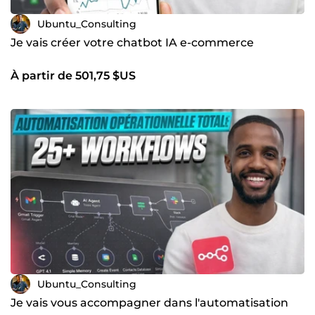
? Réservez un appel gratuit. Nous analysons votre situation
et vous proposons ce qui marche vraiment pour votre
Ubuntu_Consulting
business.
Je vais créer votre chatbot IA e-commerce
À partir de 501,75 $US
Ubuntu_Consulting
Je vais vous accompagner dans l'automatisation