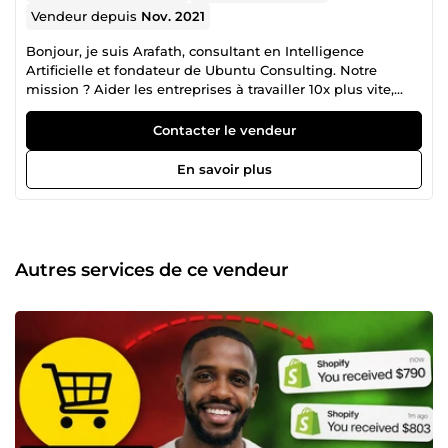
Vendeur depuis
Nov. 2021
Bonjour, je suis Arafath, consultant en Intelligence
Artificielle et fondateur de Ubuntu Consulting. Notre
mission ? Aider les entreprises à travailler 10x plus vite,
réduire leurs coûts et éliminer les tâches répétitives grâce
à des solutions IA et des systèmes digitaux réellement
Contacter le vendeur
opérationnels. La raison pour laquelle vous devez travailler
avec Ubuntu Consulting ? Parce que vous ne cherchez pas
En savoir plus
un simple prestataire technique. Vous cherchez quelqu'un
qui comprend votre réalité, vos défis, vos objectifs… avant
même de parler de technologie. Chez Ubuntu Consulting,
nous n'implémentons pas l'IA &quot;parce que c'est la
mode&quot;. Nous prenons le temps d'écouter, d'analyser,
Autres services de ce vendeur
de comprendre votre business pour identifier ce dont vous
avez réellement besoin parfois même avant vous. Il arrive
que la meilleure solution ne soit pas un agent IA ultra-
complexe. Elle peut être plus simple, plus stratégique,
plus humaine. Et c'est précisément pour cela que nous
existons : pour vous éviter les faux pas, les dépenses
inutiles et les choix précipités. Nous devenons votre
partenaire de transition digitale, celui qui vous guide, qui
vous éclaire, qui transforme vos opérations sans jamais