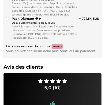
Pack en Or ( recommandé) : Sept illustrations à
couleurs, avec décor sur mesure. Deux retouches
possibles. Livraison en PDF, PNG, JPEG, PSD
calques aplatis : Résolution : 350DPI ou plus .
Pack Diamant 💎✨
+ 727,54 $US
Délai supplémentaire de 17 jours
Pack Diamant : Dix illustrations à couleurs avec
décor sur mesure. Deux retouches possibles.
Livraison en PDF, PNG, JPEG, PSD calques aplatis.
Résolution : 350DPI ou plus.
Livraison express disponible
EXPRESS
Vous pouvez choisir un délai plus court lors du paiement
Avis des clients
5,0
(10)