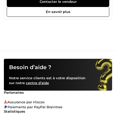
fantasmes. Depuis lors je fais chemin dans les métiers du
Contacter le vendeur
dessin et là j'y trouve mon refuge. Après mon baccalauréat
scientifique, je ne savais faire qu'une seule chose :
En savoir plus
dessiner. C'est ainsi que le dessin et moi on fait un.
Besoin d’aide ?
Notre service clients est à votre disposition
sur notre
centre d’aide
Partenaires
Assurance par Hiscox
Paiements par PayPal Braintree
Statistiques