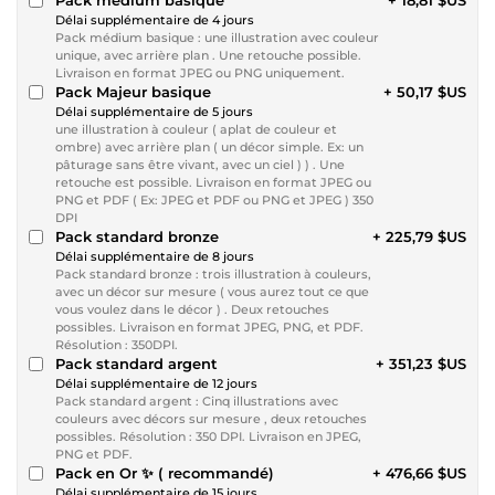
Délai supplémentaire de 4 jours
Pack médium basique : une illustration avec couleur
unique, avec arrière plan . Une retouche possible.
Livraison en format JPEG ou PNG uniquement.
Pack Majeur basique
+ 50,17 $US
Délai supplémentaire de 5 jours
une illustration à couleur ( aplat de couleur et
ombre) avec arrière plan ( un décor simple. Ex: un
pâturage sans être vivant, avec un ciel ) ) . Une
retouche est possible. Livraison en format JPEG ou
PNG et PDF ( Ex: JPEG et PDF ou PNG et JPEG ) 350
DPI
Pack standard bronze
+ 225,79 $US
Délai supplémentaire de 8 jours
Pack standard bronze : trois illustration à couleurs,
avec un décor sur mesure ( vous aurez tout ce que
vous voulez dans le décor ) . Deux retouches
possibles. Livraison en format JPEG, PNG, et PDF.
Résolution : 350DPI.
Pack standard argent
+ 351,23 $US
Délai supplémentaire de 12 jours
Pack standard argent : Cinq illustrations avec
couleurs avec décors sur mesure , deux retouches
possibles. Résolution : 350 DPI. Livraison en JPEG,
PNG et PDF.
Pack en Or ✨ ( recommandé)
+ 476,66 $US
Délai supplémentaire de 15 jours