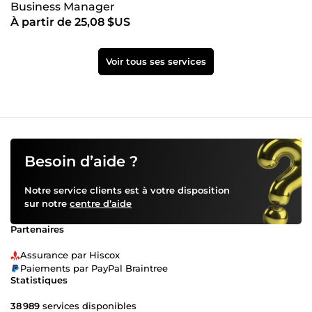
Business Manager
#WooCommerceDesign #WooCommerceTutorial
#ComptePublicitaire #AdAccount #AdsManager
À partir de 25,08 $US
#AdAccountSetup #AdAccountManagement
#AdAccountOptimization #AdAccountStrategy
#AdAccountTips #AdAccountTroubleshooting
Voir tous ses services
#AdAccountReview #BusinessManager
#FacebookBusinessManager #FBBusinessManager
#BusinessManagerSetup #BusinessManagerTips
#BusinessManagerGuide #BusinessManagerTutorial
#BusinessManagerFeatures #BusinessManagerTools
#BusinessManagerOptimization #CampagnePublicitaire
#AdCampaign #AdvertisingCampaign
Besoin d’aide ?
#MarketingCampaign #CampaignStrategy
#CampaignManagement #CampaignOptimization
Notre service clients est à votre disposition
#DigitalCampaign #CampaignSuccess
sur notre
centre d’aide
#CampaignPlanning
Partenaires
Assurance par Hiscox
Paiements par PayPal Braintree
Statistiques
38 989
services disponibles