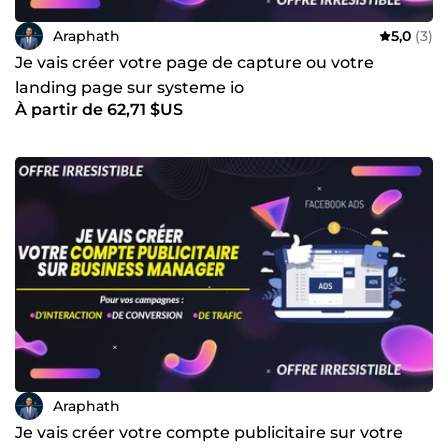
#SellingPage #SalesCopy #ConversionPage
#SalesPageDesign #SalesPageTips #SalesLandingPage
Araphath
5,0
(3)
#SalesPageOptimization #SalesPageStrategy
#LandingPage #LandingPageDesign
Je vais créer votre page de capture ou votre
#LandingPageOptimization #LandingPageTips
landing page sur systeme io
#HighConvertingLandingPage #LandingPageBuilder
À partir de 62,71 $US
#LandingPageBestPractices #LandingPageExamples
#LandingPageInspiration #LandingPageStrategy
#WordPress #WordPressWebsite
#WordPressDevelopment #WordPressDesign
#WordPressThemes #WordPressPlugins #WordPressTips
#WPBeginner #WPDev #WPCommunity #Elementor
#ElementorPro #ElementorDesign #ElementorTips
#ElementorAddons #ElementorTemplates
#ElementorTutorial #ElementorExperts
#ElementorCommunity #ElementorBuilder #Elementor
#ElementorPro #ElementorDesign #ElementorTips
#ElementorAddons #ElementorTemplates
#ElementorTutorial #ElementorExperts
#ElementorCommunity #ElementorBuilder
#WooCommerce #WooCommerceStore
#WooCommercePlugins #WooCommerceThemes
Araphath
#WooCommerceSetup #WooCommerceTips
Je vais créer votre compte publicitaire sur votre
#WooCommerceDevelopment #WooCommerceExtensions