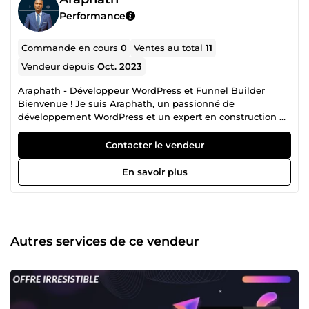
Performance
Commande en cours
0
Ventes au total
11
Vendeur depuis
Oct. 2023
Araphath - Développeur WordPress et Funnel Builder
Bienvenue ! Je suis Araphath, un passionné de
développement WordPress et un expert en construction de
tunnels de vente. Mon parcours dans l'univers du
développement web a été une aventure constante
Contacter le vendeur
d'apprentissage et d'innovation, et je suis ravi de mettre
mes compétences au service de votre succès en ligne.
En savoir plus
Compétences Techniques Solides :Avec une expertise
approfondie dans le développement WordPress, je
transforme vos idées en réalité numérique. Que vous ayez
besoin d'un site vitrine élégant, d'une plateforme e-
commerce robuste ou d'une solution sur mesure, mes
Autres services de ce vendeur
compétences techniques solides garantissent des
résultats exceptionnels. Funnel Builder Stratégique : En
tant que funnel builder, je donne vie à vos objectifs de
conversion. Les tunnels de vente que je crée sont plus que
des parcours en ligne ; ce sont des expériences