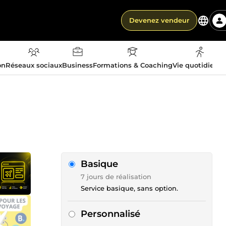
Devenez vendeur
on
Réseaux sociaux
Business
Formations & Coaching
Vie quotidienn
Basique
7 jours de réalisation
Service basique, sans option.
Personnalisé