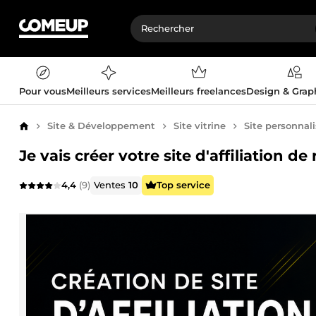
Pour vous
Meilleurs services
Meilleurs freelances
Design & Gra
Site & Développement
Site vitrine
Site personnal
Accueil
Je vais créer votre site d'affiliation d
4,4
(9)
Ventes
10
Top service