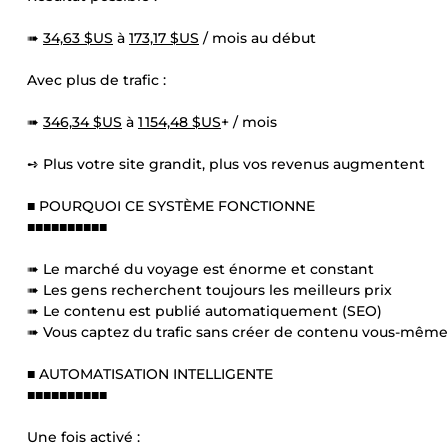
➠
34,63 $US
à
173,17 $US
/ mois au début
Avec plus de trafic :
➠
346,34 $US
à
1 154,48 $US
+ / mois
➺ Plus votre site grandit, plus vos revenus augmentent
■ POURQUOI CE SYSTÈME FONCTIONNE
■■■■■■■■■■
➠ Le marché du voyage est énorme et constant
➠ Les gens recherchent toujours les meilleurs prix
➠ Le contenu est publié automatiquement (SEO)
➠ Vous captez du trafic sans créer de contenu vous-même
■ AUTOMATISATION INTELLIGENTE
■■■■■■■■■■
Une fois activé :