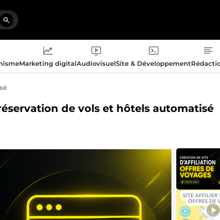
phisme
Marketing digital
Audiovisuel
Site & Développement
Rédacti
isé
e réservation de vols et hôtels automatisé