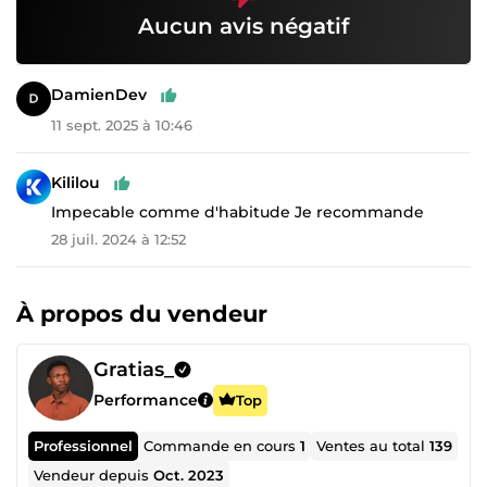
Aucun avis négatif
DamienDev
11 sept. 2025 à 10:46
Kililou
Impecable comme d'habitude Je recommande
28 juil. 2024 à 12:52
À propos du vendeur
Gratias_
Performance
Top
Professionnel
Commande en cours
1
Ventes au total
139
Vendeur depuis
Oct. 2023