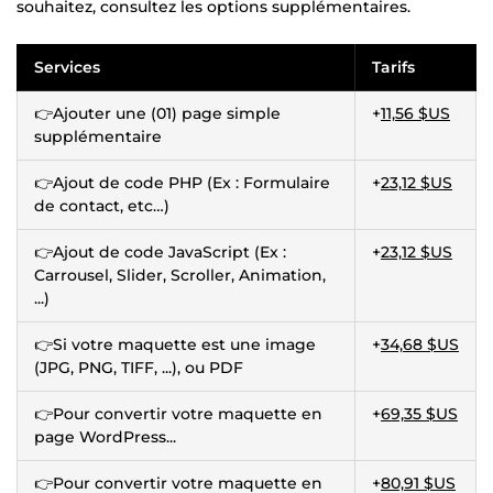
souhaitez, consultez les options supplémentaires.
Services
Tarifs
👉Ajouter une (01) page simple
+
11,56 $US
supplémentaire
👉Ajout de code PHP (Ex : Formulaire
+
23,12 $US
de contact, etc…)
👉Ajout de code JavaScript (Ex :
+
23,12 $US
Carrousel, Slider, Scroller, Animation,
...)
👉Si votre maquette est une image
+
34,68 $US
(JPG, PNG, TIFF, ...), ou PDF
👉Pour convertir votre maquette en
+
69,35 $US
page WordPress...
👉Pour convertir votre maquette en
+
80,91 $US