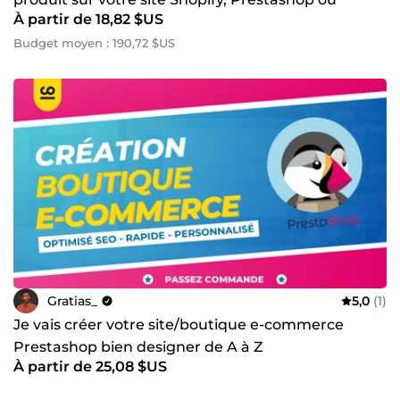
À partir de 18,82 $US
WordPress
Budget moyen : 190,72 $US
Gratias_
5,0
(1)
Je vais créer votre site/boutique e-commerce
Prestashop bien designer de A à Z
À partir de 25,08 $US