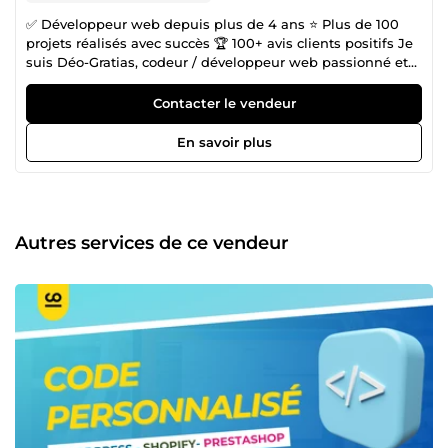
✅ Développeur web depuis plus de 4 ans ⭐ Plus de 100
projets réalisés avec succès 🏆 100+ avis clients positifs Je
suis Déo-Gratias, codeur / développeur web passionné et
spécialisé dans la création de sites performants et leur
référencement SEO. Mon objectif est de transformer vos
Contacter le vendeur
idées en solutions concrètes, efficaces et durables. Mes
compétences : ✅ Création de sites web optimisés (vitrine,
En savoir plus
e-commerce), ✅ Refonte de sites web optimisés (vitrine, e-
commerce), ✅ Référencement naturel SEO ✅
Personnalisation avancée sur Shopify, PrestaShop et
WordPress ✅ Développement de fonctionnalités sur
mesure ✅ Résolution de bugs ✅ Automatisation et
Autres services de ce vendeur
intégrations API Je vous accompagne avec sérieux et
pédagogie, en m’appuyant sur une expérience riche de
projets variés. Avec moi, votre satisfaction est une priorité
garantie. 📩 Une question ? Un projet à me confier ?
N’hésitez pas à cliquer sur le bouton &quot;Me
contacter&quot; pour donner vie à votre projet. Ensemble,
nous ferons de votre projet un grand succès. 🚀