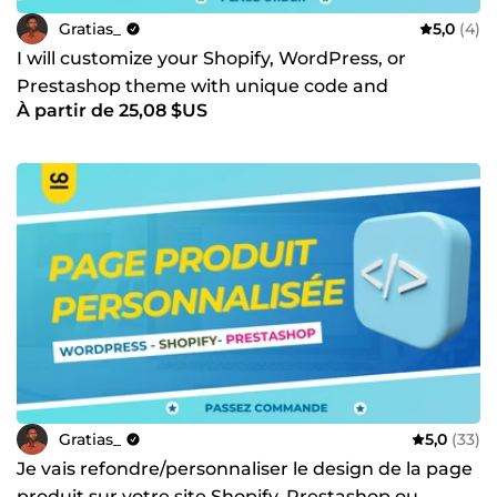
Gratias_
5,0
(4)
I will customize your Shopify, WordPress, or
Prestashop theme with unique code and
À partir de 25,08 $US
functionalities
Gratias_
5,0
(33)
Je vais refondre/personnaliser le design de la page
produit sur votre site Shopify, Prestashop ou