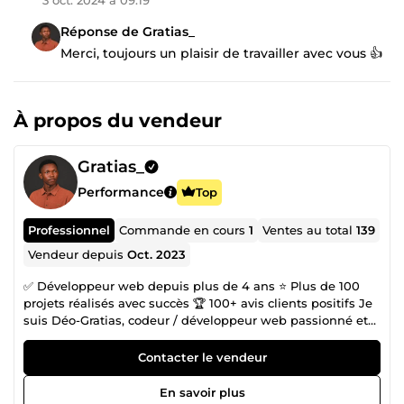
Réponse de Gratias_
Merci, toujours un plaisir de travailler avec vous 👍
À propos du vendeur
Gratias_
Performance
Top
Professionnel
Commande en cours
1
Ventes au total
139
Vendeur depuis
Oct. 2023
✅ Développeur web depuis plus de 4 ans ⭐ Plus de 100
projets réalisés avec succès 🏆 100+ avis clients positifs Je
suis Déo-Gratias, codeur / développeur web passionné et
spécialisé dans la création de sites performants et leur
référencement SEO. Mon objectif est de transformer vos
Contacter le vendeur
idées en solutions concrètes, efficaces et durables. Mes
compétences : ✅ Création de sites web optimisés (vitrine,
En savoir plus