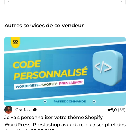
e-commerce), ✅ Refonte de sites web optimisés (vitrine, e-
commerce), ✅ Référencement naturel SEO ✅
Personnalisation avancée sur Shopify, PrestaShop et
WordPress ✅ Développement de fonctionnalités sur
mesure ✅ Résolution de bugs ✅ Automatisation et
Autres services de ce vendeur
intégrations API Je vous accompagne avec sérieux et
pédagogie, en m’appuyant sur une expérience riche de
projets variés. Avec moi, votre satisfaction est une priorité
garantie. 📩 Une question ? Un projet à me confier ?
N’hésitez pas à cliquer sur le bouton &quot;Me
contacter&quot; pour donner vie à votre projet. Ensemble,
nous ferons de votre projet un grand succès. 🚀
Gratias_
5,0
(56)
Je vais personnaliser votre thème Shopify
WordPress, Prestashop avec du code / script et des