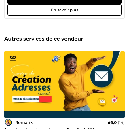
notamment : Mises en page créatives : Je peux transformer
vos documents en des œuvres d'art visuellement
En savoir plus
captivantes. Conception de miniatures : Les miniatures
attrayantes sont essentielles pour attirer l'attention sur
votre contenu en ligne. Création de contenu visuel : Des
visuels percutants pour vos médias sociaux, blogs, et plus
encore. 💼 Mes compétences en graphisme sont soutenues
Autres services de ce vendeur
par une expérience solide, une créativité sans limites, et
un engagement envers la qualité. Votre satisfaction est ma
priorité numéro un, et je m'engage à livrer des résultats
exceptionnels à chaque projet. 📈 Vous avez une vision ?
Laissez-moi la concrétiser pour vous. Discutons de vos
besoins et voyons comment je peux apporter de la valeur à
votre projet. Contactez-moi dès aujourd'hui !
Romarik
5,0
(14)