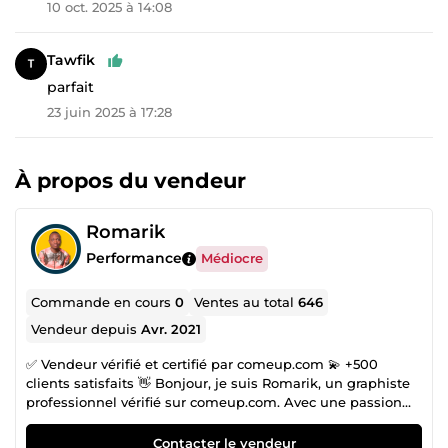
10 oct. 2025 à 14:08
Tawfik
parfait
23 juin 2025 à 17:28
À propos du vendeur
Romarik
Performance
Médiocre
Commande en cours
0
Ventes au total
646
Vendeur depuis
Avr. 2021
✅ Vendeur vérifié et certifié par comeup.com 💫 +500
clients satisfaits 👋 Bonjour, je suis Romarik, un graphiste
professionnel vérifié sur comeup.com. Avec une passion
pour la création visuelle, je suis déterminé à donner vie à
vos idées. 🎨 Mon expertise s'étend à divers domaines,
Contacter le vendeur